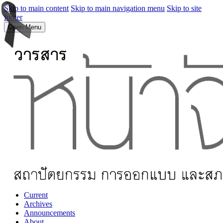
Skip to main content
Skip to main navigation menu
Skip to site
footer
Open Menu
Current
Archives
Announcements
About