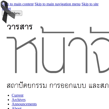
Skip to main content
Skip to main navigation menu
Skip to site
footer
Open Menu
Current
Archives
Announcements
About