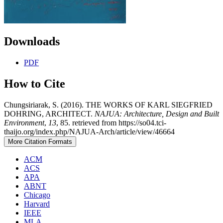
Downloads
PDF
How to Cite
Chungsiriarak, S. (2016). THE WORKS OF KARL SIEGFRIED
DOHRING, ARCHITECT.
NAJUA: Architecture, Design and Built
Environment
,
13
, 85. retrieved from https://so04.tci-
thaijo.org/index.php/NAJUA-Arch/article/view/46664
More Citation Formats
ACM
ACS
APA
ABNT
Chicago
Harvard
IEEE
MLA