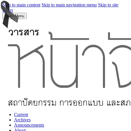
Skip to main content
Skip to main navigation menu
Skip to site
footer
Open Menu
Current
Archives
Announcements
About