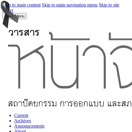
Skip to main content
Skip to main navigation menu
Skip to site
footer
Open Menu
Current
Archives
Announcements
About