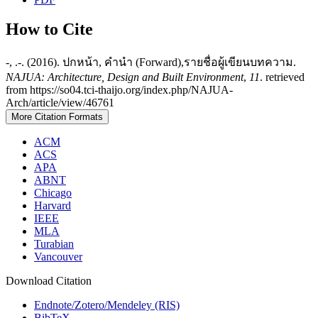
How to Cite
-, .-. (2016). ปกหน้า, คำนำ (Forward),รายชื่อผู้เขียนบทความ.
NAJUA: Architecture, Design and Built Environment
,
11
. retrieved
from https://so04.tci-thaijo.org/index.php/NAJUA-
Arch/article/view/46761
More Citation Formats
ACM
ACS
APA
ABNT
Chicago
Harvard
IEEE
MLA
Turabian
Vancouver
Download Citation
Endnote/Zotero/Mendeley (RIS)
BibTeX