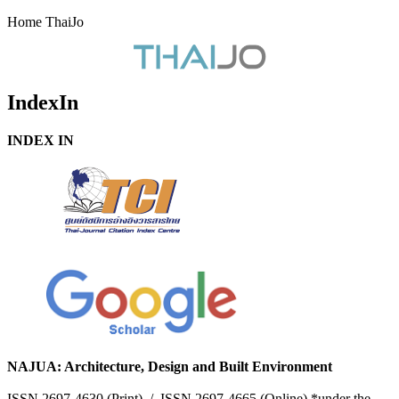
Home ThaiJo
IndexIn
INDEX IN
NAJUA: Architecture, Design and Built Environment
ISSN 2697-4630 (Print) / ISSN 2697-4665 (Online) *under the