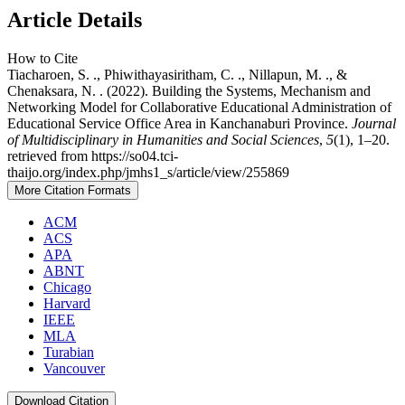
Article Details
How to Cite
Tiacharoen, S. ., Phiwithayasiritham, C. ., Nillapun, M. ., &
Chenaksara, N. . (2022). Building the Systems, Mechanism and
Networking Model for Collaborative Educational Administration of
Educational Service Office Area in Kanchanaburi Province.
Journal
of Multidisciplinary in Humanities and Social Sciences
,
5
(1), 1–20.
retrieved from https://so04.tci-
thaijo.org/index.php/jmhs1_s/article/view/255869
More Citation Formats
ACM
ACS
APA
ABNT
Chicago
Harvard
IEEE
MLA
Turabian
Vancouver
Download Citation