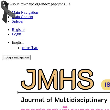
https://so04.tci-thaijo.org/index.php/jmhs1_s
Main Navigation
Main Content
Sidebar
Register
Login
English
ภาษาไทย
Toggle navigation