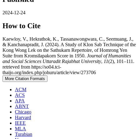
2024-12-24
How to Cite
Kaewloy, V., Hekrathok, K., Tassanawongwara, C., Seemuang, J.,
& Kanchanapradit, J. (2024). A Study of Klon Sab Technique of the
Kong Wong Lek on the Sathukarn Repertoire, of Homrong Yen
Suite from Kromsilapakorn Score in 1950.
Journal of Humanities
and Social Sciences Uttaradit Rajabhat University
,
11
(2), 101–111.
retrieved from https://so04.tci-
thaijo.org/index.php/johuru/article/view/273706
More Citation Formats
ACM
ACS
APA
ABNT
Chicago
Harvard
IEEE
MLA
Turabian