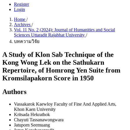
Register
Login
Home
/
Archives
/
Vol. 11 No. 2 (2024): Journal of Humanities and Social
Sciences Uttaradit Rajabhat University
/
บทความวิจัย
A Study of Klon Sab Technique of the
Kong Wong Lek on the Sathukarn
Repertoire, of Homrong Yen Suite from
Kromsilapakorn Score in 1950
Authors
Vassakarok Kaewloy
Faculty of Fine And Applied Arts,
Khon Kaen University
Kritsada Hekrathok
Chayuti Tassanawongwara
Jatuporn Seemuang