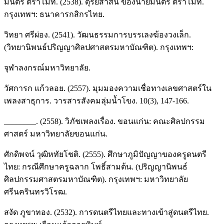
มนตรี ตราโมท. (2538). ดุริยสาส์น ของนายมนตรี ตราโมท.
กรุงเทพฯ: ธนาคารกสิกรไทย.
วิทยา ศรีผ่อง. (2541). วัฒนธรรมการบรรเลงฆ้องวงเล็ก.
(วิทยานิพนธ์ปริญญาศิลปศาสตรมหาบัณฑิต). กรุงเทพฯ:
จุฬาลงกรณ์มหาวิทยาลัย.
วัศการก แก้วลอย. (2557). มุมมองความเชื่อทางเลขศาสตร์ใน
เพลงสาธุการ. วารสารสังคมลุ่มน้ำโขง. 10(3), 147-166.
________. (2558). วิภัชเพลงเรื่อง. ขอนแก่น: คณะศิลปกรรม
ศาสตร์ มหาวิทยาลัยขอนแก่น.
ศักดิพจน์ วุฒิหทัยโชติ. (2555). ศึกษาภูมิปัญญาของครูดนตรี
ไทย: กรณีศึกษาครูฉลาก โพธิ์สามต้น. (ปริญญานิพนธ์
ศิลปกรรมศาสตรมหาบัณฑิต). กรุงเทพฯ: มหาวิทยาลัย
ศรีนครินทรวิโรฒ.
สงัด ภูขาทอง. (2532). การดนตรีไทยและทางเข้าสู่ดนตรีไทย.