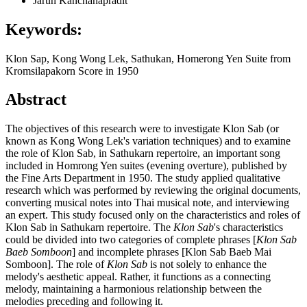
Jarun Kanchanapradit
Keywords:
Klon Sap, Kong Wong Lek, Sathukan, Homerong Yen Suite from
Kromsilapakorn Score in 1950
Abstract
The objectives of this research were to investigate Klon Sab (or
known as Kong Wong Lek's variation techniques) and to examine
the role of Klon Sab, in Sathukarn repertoire, an important song
included in Homrong Yen suites (evening overture), published by
the Fine Arts Department in 1950. The study applied qualitative
research which was performed by reviewing the original documents,
converting musical notes into Thai musical note, and interviewing
an expert. This study focused only on the characteristics and roles of
Klon Sab in Sathukarn repertoire. The
Klon Sab
's characteristics
could be divided into two categories of complete phrases [
Klon Sab
Baeb Somboon
] and incomplete phrases [Klon Sab Baeb Mai
Somboon]. The role of
Klon Sab
is not solely to enhance the
melody's aesthetic appeal. Rather, it functions as a connecting
melody, maintaining a harmonious relationship between the
melodies preceding and following it.