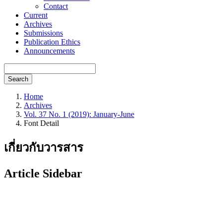
Contact
Current
Archives
Submissions
Publication Ethics
Announcements
Search
Home
Archives
Vol. 37 No. 1 (2019): January-June
Font Detail
เกี่ยวกับวารสาร
Article Sidebar