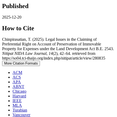
Published
2025-12-20
How to Cite
Chinpirasatian, T. (2025). Legal Issues in the Claiming of
Preferential Right on Account of Preservation of Immovable
Property for Expenses under the Land Development Act B.E. 2543.
Nitipat NIDA Law Journal
,
14
(2), 42–64. retrieved from
https://so04.tci-thaijo.org/index.php/nitipat/article/view/280835
More Citation Formats
ACM
ACS
APA
ABNT
Chicago
Harvard
IEEE
MLA
Turabian
Vancouver