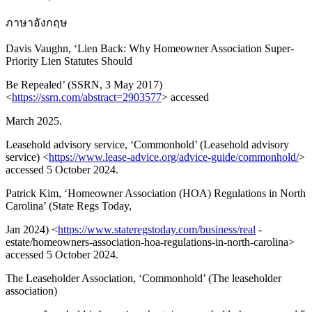
ภาษาอังกฤษ
Davis Vaughn, ‘Lien Back: Why Homeowner Association Super-
Priority Lien Statutes Should
Be Repealed’ (SSRN, 3 May 2017)
<
https://ssrn.com/abstract=2903577
> accessed
March 2025.
Leasehold advisory service, ‘Commonhold’ (Leasehold advisory
service) <
https://www.lease-advice.org/advice-guide/commonhold/
>
accessed 5 October 2024.
Patrick Kim, ‘Homeowner Association (HOA) Regulations in North
Carolina’ (State Regs Today,
Jan 2024) <
https://www.stateregstoday.com/business/real
-
estate/homeowners-association-hoa-regulations-in-north-carolina>
accessed 5 October 2024.
The Leaseholder Association, ‘Commonhold’ (The leaseholder
association)