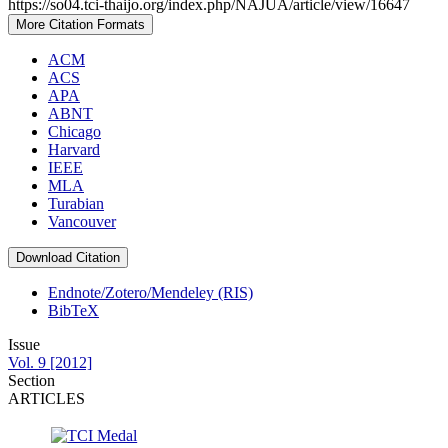
https://so04.tci-thaijo.org/index.php/NAJUA/article/view/16647
More Citation Formats
ACM
ACS
APA
ABNT
Chicago
Harvard
IEEE
MLA
Turabian
Vancouver
Download Citation
Endnote/Zotero/Mendeley (RIS)
BibTeX
Issue
Vol. 9 [2012]
Section
ARTICLES