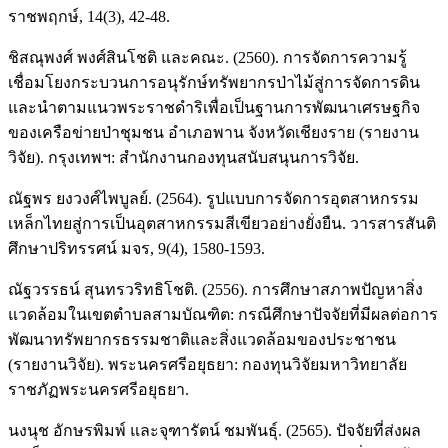
ราชพฤกษ์, 14(3), 42-48.
ชิสณุพงศ์ พงศ์สินโชติ และคณะ. (2560). การจัดการความรู้
เชื่อมโยงกระบวนการอนุรักษ์ทรัพยากรป่าไม้สู่การจัดการดิน
และนำตามแนวพระราชดำริเพื่อเป็นฐานการพัฒนาเศรษฐกิจ
ของเครือข่ายป่าชุมชน อำเภอพาน จังหวัดเชียงราย (รายงาน
วิจัย). กรุงเทพฯ: สำนักงานกองทุนสนับสนุนการวิจัย.
ณัฐพร ยงวงศ์ไพบูลย์. (2564). รูปแบบการจัดการอุตสาหกรรม
เหล็กไทยสู่การเป็นอุตสาหกรรมสีเขียวอย่างยั่งยืน. วารสารสันติ
ศึกษาปริทรรศน์ มจร, 9(4), 1580-1593.
ณัฐวรรธน์ สุนทรวริทธิโชติ. (2556). การศึกษาสภาพปัญหาสิ่ง
แวดล้อมในเขตตำบลสามบัณฑิต: กรณีศึกษาปัจจัยที่มีผลต่อการ
พัฒนาทรัพยากรธรรมชาติและสิ่งแวดล้อมของประชาชน
(รายงานวิจัย). พระนครศรีอยุธยา: กองทุนวิจัยมหาวิทยาลัย
ราชภัฏพระนครศรีอยุธยา.
นงนุช อักษรพิมพ์ และจุฑารัตน์ ชมพันธุ์. (2565). ปัจจัยที่ส่งผล