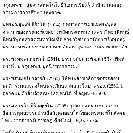
กรุงเทพฯ: กลุ่มงานเทคโนโลยีกับการเรียนรู้ สำนักงานคณะ
กรรมการการศึกษาแห่งชาติ.
พพระณัฐพงษ์ สิริวโส. (2554). บทบาทการเผยแผ่พระพุทธ
ศาสนาของพระสงฆ์เขตบางพลัดกรุงเทพมหานคร (วิทยานิพนธ์
นิพนธ์พุทธศาสตรมหาบัณฑิต สาขาวิชาการจัดการเชิงพุทธ).
พระนครศรีอยุธยา: มหาวิทยาลัยมหาจุฬาลงกรณราชวิทยาลัย.
พระพรหมคุณาภรณ์. (2541). ธรรมะกับการพัฒนาชีวิต (พิมพ์
ครั้งที่ 3). กรุงเทพฯ: มูลนิธิพุทธธรรม.
พระพรหมจริยาจารย์. (2560). ให้พระสังฆาธิการตรวจสอบ
พฤติกรรมและลงโทษพระภิกษุสามเณรในปกครอง. (2560, 1
ตุลาคม). คำสั่งเจ้าคณะใหญ่หนใต้. ที่ จญต.03/2560.
พระมหาธนิต สิริวฒฺฑโน. (2558). รูปแบบและกระบวนการ
สื่อสารพุทธธรรมผ่านสื่อสังคมออนไลน์ของพระสงฆ์ในสังคม
ไทย. วารสารวิจัยราชภัฏเชียงใหม่, 16(2), 75-86.
ไพรัช ธัชยพงษ์ และพิเชษ ดุรงคเวโรจน์. (2541). เทคโนโลยี