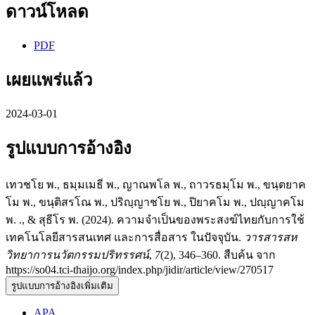
ดาวน์โหลด
PDF
เผยแพร่แล้ว
2024-03-01
รูปแบบการอ้างอิง
เทวชโย พ., ธมฺมเมธี พ., ญาณพโล พ., ถาวรธมฺโม พ., ขนฺตยาค
โม พ., ขนฺติสรโณ พ., ปริญฺญาชโย พ., ปิยาคโม พ., ปญฺญาคโม
พ. ., & สุธีโร พ. (2024). ความจำเป็นของพระสงฆ์ไทยกับการใช้
เทคโนโลยีสารสนเทศ และการสื่อสาร ในปัจจุบัน.
วารสารสห
วิทยาการนวัตกรรมปริทรรศน์
,
7
(2), 346–360. สืบค้น จาก
https://so04.tci-thaijo.org/index.php/jidir/article/view/270517
รูปแบบการอ้างอิงเพิ่มเติม
APA