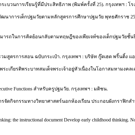
ะบวนการเรียนรู้ที่มีประสิทธิภาพ (พิมพ์ครั้งที่ 25). กรุงเทพฯ : 
นพัฒนาการเด็กปฐมวัยตามหลักสูตรการศึกษาปฐมวัย พุทธศักราช 25
สามารถในการคิดย้อนกลับตามทฤษฎีของเพียเจท์ของเด็กปฐมวัยชั้น
ธีรวมสูตรการสอน ฉบับกระเป๋า. กรุงเทพฯ : บริษัท กู๊ดเฮด พริ้นติ้ง แอ
ลิมพระเกียรติพระบาทสมเด็จพระเจ้าอยู่หัวเนื่องในโอกาสมหามงค
utive Functions สำหรับครูปฐมวัย. กรุงเทพฯ : มติชน.
ารจัดกิจกรรมทางวิทยาศาสตร์นอกห้องเรียน ประกอบผังกราฟิกสำ
inking: the instructional document Develop early childhood thinking. N