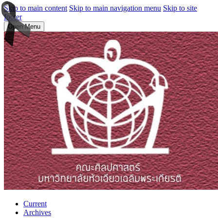
Skip to main content
Skip to main navigation menu
Skip to site
footer
Open Menu
Current
Archives