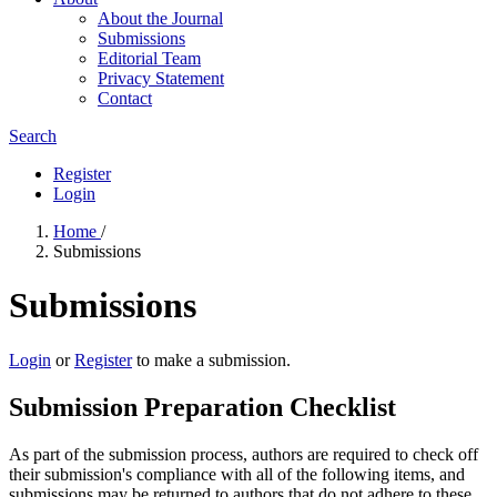
About the Journal
Submissions
Editorial Team
Privacy Statement
Contact
Search
Register
Login
Home
/
Submissions
Submissions
Login
or
Register
to make a submission.
Submission Preparation Checklist
As part of the submission process, authors are required to check off
their submission's compliance with all of the following items, and
submissions may be returned to authors that do not adhere to these