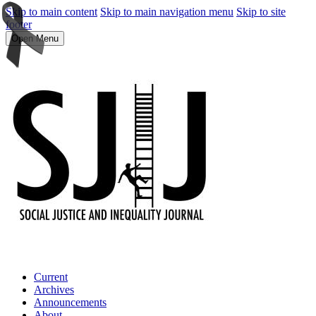
Skip to main content
Skip to main navigation menu
Skip to site
footer
Open Menu
Current
Archives
Announcements
About