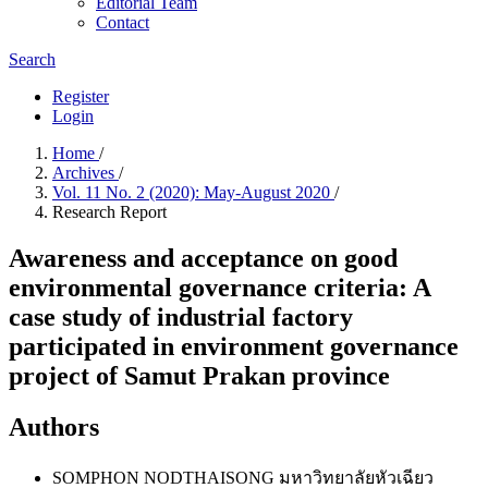
Editorial Team
Contact
Search
Register
Login
Home
/
Archives
/
Vol. 11 No. 2 (2020): May-August 2020
/
Research Report
Awareness and acceptance on good
environmental governance criteria: A
case study of industrial factory
participated in environment governance
project of Samut Prakan province
Authors
SOMPHON NODTHAISONG
มหาวิทยาลัยหัวเฉียว