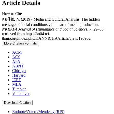
Article Details
How to Cite
สมมีชัย ก. (2019). Media and Cultural Analysis: The hidden
message of social conditions via the art of media production.
NKRAFA Journal of Humanities and Social Sciences
,
7
, 29–33.
retrieved from https://so04.tci-
thaijo.org/index.php/KANNICHA/article/view/190902
More Citation Formats
ACM
ACS
APA
ABNT
Chicago
Harvard
IEEE
MLA
Turabian
Vancouver
Download Citation
Endnote/Zotero/Mendeley (RIS)