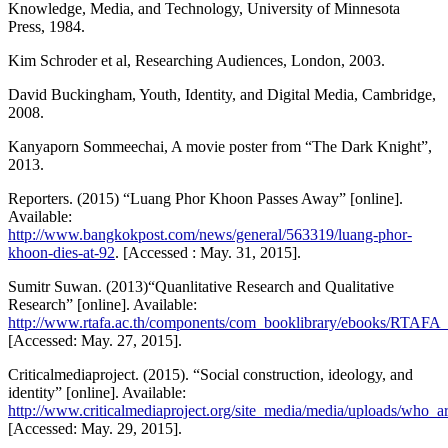
Knowledge, Media, and Technology, University of Minnesota
Press, 1984.
Kim Schroder et al, Researching Audiences, London, 2003.
David Buckingham, Youth, Identity, and Digital Media, Cambridge,
2008.
Kanyaporn Sommeechai, A movie poster from “The Dark Knight”,
2013.
Reporters. (2015) “Luang Phor Khoon Passes Away” [online].
Available:
http://www.bangkokpost.com/news/general/563319/luang-phor-
khoon-dies-at-92
. [Accessed : May. 31, 2015].
Sumitr Suwan. (2013)“Quanlitative Research and Qualitative
Research” [online]. Available:
http://www.rtafa.ac.th/components/com_booklibrary/ebooks/RTAFA
[Accessed: May. 27, 2015].
Criticalmediaproject. (2015). “Social construction, ideology, and
identity” [online]. Available:
http://www.criticalmediaproject.org/site_media/media/uploads/who_
[Accessed: May. 29, 2015].