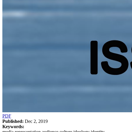
PDF
Published:
Dec 2, 2019
Keywords:
media representation audience culture ideology identity