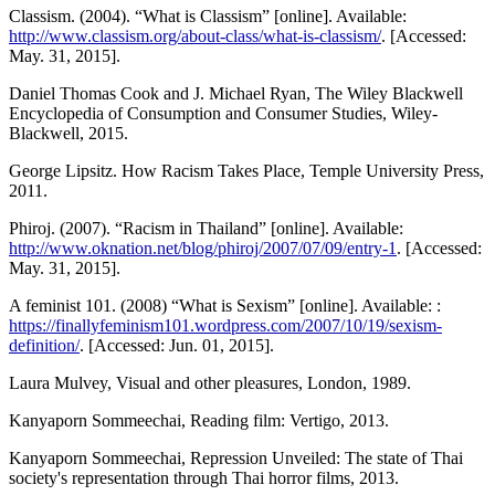
Classism. (2004). “What is Classism” [online]. Available:
http://www.classism.org/about-class/what-is-classism/
. [Accessed:
May. 31, 2015].
Daniel Thomas Cook and J. Michael Ryan, The Wiley Blackwell
Encyclopedia of Consumption and Consumer Studies, Wiley-
Blackwell, 2015.
George Lipsitz. How Racism Takes Place, Temple University Press,
2011.
Phiroj. (2007). “Racism in Thailand” [online]. Available:
http://www.oknation.net/blog/phiroj/2007/07/09/entry-1
. [Accessed:
May. 31, 2015].
A feminist 101. (2008) “What is Sexism” [online]. Available: :
https://finallyfeminism101.wordpress.com/2007/10/19/sexism-
definition/
. [Accessed: Jun. 01, 2015].
Laura Mulvey, Visual and other pleasures, London, 1989.
Kanyaporn Sommeechai, Reading film: Vertigo, 2013.
Kanyaporn Sommeechai, Repression Unveiled: The state of Thai
society's representation through Thai horror films, 2013.