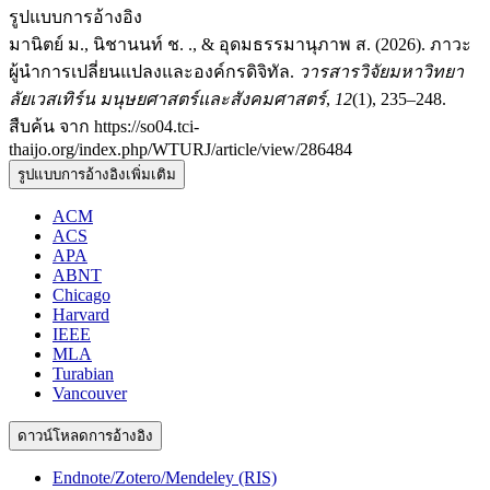
รูปแบบการอ้างอิง
มานิตย์ ม., นิชานนท์ ช. ., & อุดมธรรมานุภาพ ส. (2026). ภาวะ
ผู้นำการเปลี่ยนแปลงและองค์กรดิจิทัล.
วารสารวิจัยมหาวิทยา
ลัยเวสเทิร์น มนุษยศาสตร์และสังคมศาสตร์
,
12
(1), 235–248.
สืบค้น จาก https://so04.tci-
thaijo.org/index.php/WTURJ/article/view/286484
รูปแบบการอ้างอิงเพิ่มเติม
ACM
ACS
APA
ABNT
Chicago
Harvard
IEEE
MLA
Turabian
Vancouver
ดาวน์โหลดการอ้างอิง
Endnote/Zotero/Mendeley (RIS)