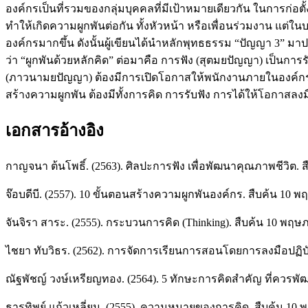
องค์กรเป็นที่รวมของกลุ่มบุคคลที่มีเป้าหมายเดียวกัน ในการก่อ
ทำให้เกิดความผูกพันต่อกัน ทั้งหัวหน้า หรือเพื่อนร่วมงาน แต่
องค์กรมากขึ้น ดังนั้นผู้เขียนได้นำหลักพุทธธรรม “ปัญญา 3” มาป
ว่า “ผูกพันด้วยหลักคิด” ต่อมาคือ การฟัง (สุตมยปัญญา) เป็นการร
(ภาวนามยปัญญา) ต้องมีการเปิดโอกาสให้พนักงานภายในองค์กรได้ร่
สร้างความผูกพัน ต้องมีทั้งการคิด การรับฟัง การได้ให้โอกาสลงมื
เอกสารอ้างอิง
กาญจนา ต้นโพธิ์. (2563). ศิลปะการฟัง เพื่อพัฒนาคุณภาพชีวิต.
จ๊อบดีบี. (2557). 10 ขั้นตอนสร้างความผูกพันองค์กร. สืบค้น 10
จันจิรา สาระ. (2555). กระบวนการคิด (Thinking). สืบค้น 10 พฤ
ไชยา ทับวิธร. (2562). การจัดการเรียนการสอนโดยการลงมือปฏิบัติ
ณัฐพัชญ์ วงษ์เหรียญทอง. (2564). 5 ทักษะการคิดสำคัญ ที่ควรพั
ธารทิพย์ แก้วเหลี่ยม. (2555). ความหมายของการคิด. สืบค้น 10