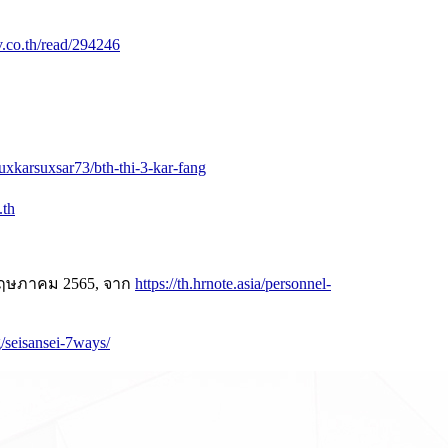
v.co.th/read/294246
euxkarsuxsar73/bth-thi-3-kar-fang
.th
 พฤษภาคม 2565, จาก
https://th.hrnote.asia/personnel-
g/seisansei-7ways/