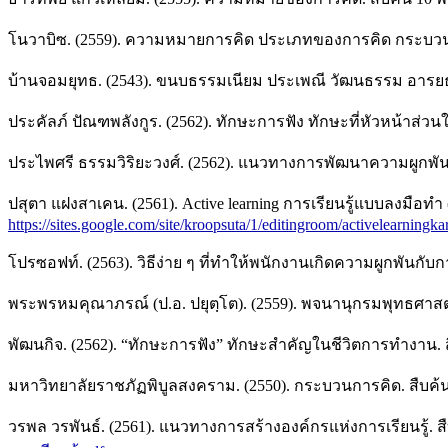
โนวาบิซ. (2559). ความหมายการคิด ประเภทของการคิด กระบว
บ้านจอมยุทธ. (2543). ขนบธรรมเนียม ประเพณี วัฒนธรรม อารย
ประคัลภ์ ปัณฑพลังกูร. (2562). ทักษะการฟัง ทักษะที่หัวหน้าส่
ประไพศรี ธรรมวิริยะวงศ์. (2562). แนวทางการพัฒนาความผูกพันข
ปสุตา แฝงสาเคน. (2561). Active learning การเรียนรู้แบบลงมือทำ
https://sites.google.com/site/kroopsuta/1/editingroom/activelearningk
โปรซอฟท์. (2563). วิธีง่าย ๆ ที่ทำให้พนักงานเกิดความผูกพัน
พระพรหมคุณาภรณ์ (ป.อ. ปยุตฺโต). (2559). พจนานุกรมพุทธศาสตร์ 
พัฒนกิจ. (2562). “ทักษะการฟัง” ทักษะสำคัญในชีวิตการทำงาน.
มหาวิทยาลัยราชภัฏพิบูลสงคราม. (2550). กระบวนการคิด. สืบค
วรพล วรพันธ์. (2561). แนวทางการสร้างองค์กรแห่งการเรียนรู้.