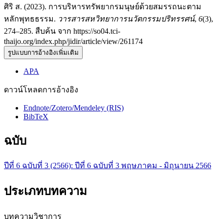
ศิริ ส. (2023). การบริหารทรัพยากรมนุษย์ด้วยสมรรถนะตาม
หลักพุทธธรรม.
วารสารสหวิทยาการนวัตกรรมปริทรรศน์
,
6
(3),
274–285. สืบค้น จาก https://so04.tci-
thaijo.org/index.php/jidir/article/view/261174
รูปแบบการอ้างอิงเพิ่มเติม
APA
ดาวน์โหลดการอ้างอิง
Endnote/Zotero/Mendeley (RIS)
BibTeX
ฉบับ
ปีที่ 6 ฉบับที่ 3 (2566): ปีที่ 6 ฉบับที่ 3 พฤษภาคม - มิถุนายน 2566
ประเภทบทความ
บทความวิชาการ