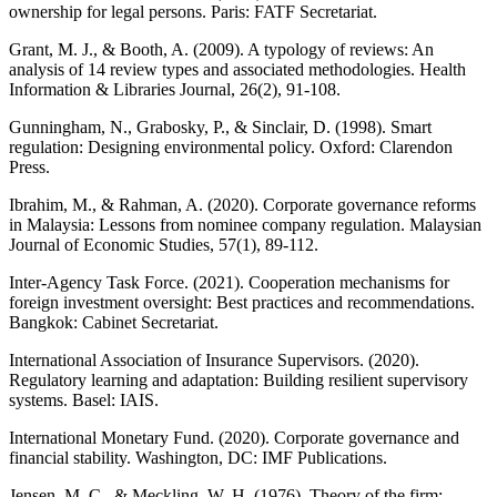
ownership for legal persons. Paris: FATF Secretariat.
Grant, M. J., & Booth, A. (2009). A typology of reviews: An
analysis of 14 review types and associated methodologies. Health
Information & Libraries Journal, 26(2), 91-108.
Gunningham, N., Grabosky, P., & Sinclair, D. (1998). Smart
regulation: Designing environmental policy. Oxford: Clarendon
Press.
Ibrahim, M., & Rahman, A. (2020). Corporate governance reforms
in Malaysia: Lessons from nominee company regulation. Malaysian
Journal of Economic Studies, 57(1), 89-112.
Inter-Agency Task Force. (2021). Cooperation mechanisms for
foreign investment oversight: Best practices and recommendations.
Bangkok: Cabinet Secretariat.
International Association of Insurance Supervisors. (2020).
Regulatory learning and adaptation: Building resilient supervisory
systems. Basel: IAIS.
International Monetary Fund. (2020). Corporate governance and
financial stability. Washington, DC: IMF Publications.
Jensen, M. C., & Meckling, W. H. (1976). Theory of the firm: