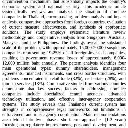
circumvention mechanism that substantially impacts the country's
economic system and national security. This academic article
systematically reviews and analyzes the situation of nominee
companies in Thailand, encompassing problem analysis and impact
analysis, comparative approaches from foreign countries, evaluation
of current measure effectiveness, and synthesis of appropriate
solutions. The study employs systematic literature review
methodology and comparative analysis from Singapore, Australia,
Malaysia, and the Philippines. The findings reveal the substantial
scale of the problem, with approximately 15,000-20,000 suspicious
companies representing 19-25% of all foreign-invested companies,
resulting in government revenue losses of approximately 8,000-
12,000 million baht annually. The pattern analysis identifies four
main operational types: dummy shareholders, management
agreements, financial instruments, and cross-border structures, with
problems concentrated in retail trade (32%), real estate (28%), and
tourism services (18%). Comparative studies from various countries
demonstrate that key success factors in addressing nominee
companies include specialized central agencies, advanced
technology utilization, and effective inter-agency cooperation
systems. The study reveals that Thailand's current system has
strengths in comprehensive legal frameworks but limitations in
enforcement and inter-agency coordination. Main recommendations
are divided into two phases: short-term approaches (1-2 years)
focusing on regulatory improvements, personnel development, and