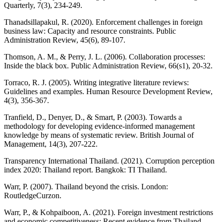
Quarterly, 7(3), 234-249.
Thanadsillapakul, R. (2020). Enforcement challenges in foreign
business law: Capacity and resource constraints. Public
Administration Review, 45(6), 89-107.
Thomson, A. M., & Perry, J. L. (2006). Collaboration processes:
Inside the black box. Public Administration Review, 66(s1), 20-32.
Torraco, R. J. (2005). Writing integrative literature reviews:
Guidelines and examples. Human Resource Development Review,
4(3), 356-367.
Tranfield, D., Denyer, D., & Smart, P. (2003). Towards a
methodology for developing evidence‐informed management
knowledge by means of systematic review. British Journal of
Management, 14(3), 207-222.
Transparency International Thailand. (2021). Corruption perception
index 2020: Thailand report. Bangkok: TI Thailand.
Warr, P. (2007). Thailand beyond the crisis. London:
RoutledgeCurzon.
Warr, P., & Kohpaiboon, A. (2021). Foreign investment restrictions
and economic competitiveness: Recent evidence from Thailand.