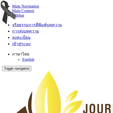
Main Navigation
Main Content
Sidebar
จริยธรรมการตีพิมพ์บทความ
การส่งบทความ
ลงทะเบียน
เข้าสู่ระบบ
ภาษาไทย
English
Toggle navigation