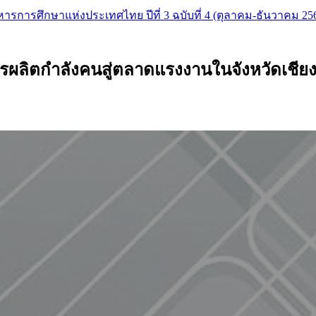
หารการศึกษาแห่งประเทศไทย ปีที่ 3 ฉบับที่ 4 (ตุลาคม-ธันวาคม 25
ลิตกำลังคนสู่ตลาดแรงงานในจังหวัดเชียง