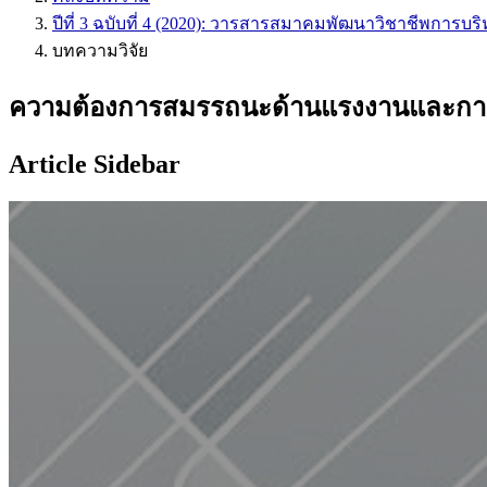
ปีที่ 3 ฉบับที่ 4 (2020): วารสารสมาคมพัฒนาวิชาชีพการบริ
บทความวิจัย
ความต้องการสมรรถนะด้านแรงงานและการผ
Article Sidebar