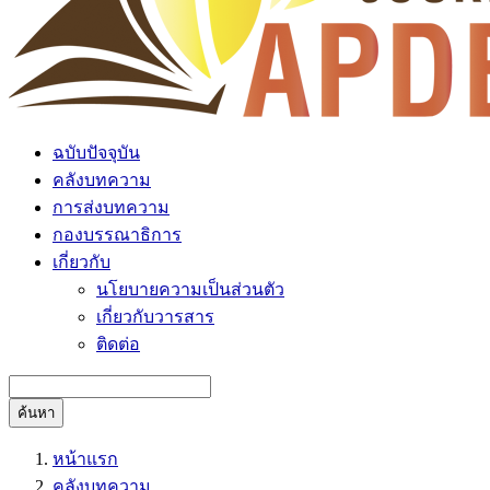
ฉบับปัจจุบัน
คลังบทความ
การส่งบทความ
กองบรรณาธิการ
เกี่ยวกับ
นโยบายความเป็นส่วนตัว
เกี่ยวกับวารสาร
ติดต่อ
ค้นหา
หน้าแรก
คลังบทความ