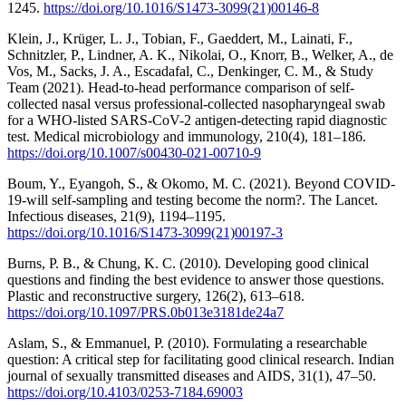
1245.
https://doi.org/10.1016/S1473-3099(21)00146-8
Klein, J., Krüger, L. J., Tobian, F., Gaeddert, M., Lainati, F.,
Schnitzler, P., Lindner, A. K., Nikolai, O., Knorr, B., Welker, A., de
Vos, M., Sacks, J. A., Escadafal, C., Denkinger, C. M., & Study
Team (2021). Head-to-head performance comparison of self-
collected nasal versus professional-collected nasopharyngeal swab
for a WHO-listed SARS-CoV-2 antigen-detecting rapid diagnostic
test. Medical microbiology and immunology, 210(4), 181–186.
https://doi.org/10.1007/s00430-021-00710-9
Boum, Y., Eyangoh, S., & Okomo, M. C. (2021). Beyond COVID-
19-will self-sampling and testing become the norm?. The Lancet.
Infectious diseases, 21(9), 1194–1195.
https://doi.org/10.1016/S1473-3099(21)00197-3
Burns, P. B., & Chung, K. C. (2010). Developing good clinical
questions and finding the best evidence to answer those questions.
Plastic and reconstructive surgery, 126(2), 613–618.
https://doi.org/10.1097/PRS.0b013e3181de24a7
Aslam, S., & Emmanuel, P. (2010). Formulating a researchable
question: A critical step for facilitating good clinical research. Indian
journal of sexually transmitted diseases and AIDS, 31(1), 47–50.
https://doi.org/10.4103/0253-7184.69003