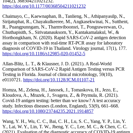
104(2), 368504211021232.
https://doi.org/10.1177/00368504211021232
Chaimayo, C., Kaewnaphan, B., Tanlieng, N., Athipanyasilp, N.,
Sirijatuphat, R., Chayakulkeeree, M., Angkasekwinai, N., Sutthent,
R., Puangpunngam, N., Tharmviboonsri, T., Pongraweewan, O.,
Chuthapisith, S., Sirivatanauksorn, Y., Kantakamalakul, W., &
Horthongkham, N. (2020). Rapid SARS-CoV-2 antigen detection
assay in comparison with real-time RT-PCR assay for laboratory
diagnosis of COVID-19 in Thailand. Virology journal, 17(1), 177.
https://doi.org/10.1186/s12985-020-01452-5
Allan-Blitz, L. T., & Klausner, J. D. (2021). A Real-World
Comparison of SARS-CoV-2 Rapid Antigen Testing versus PCR
Testing in Florida. Journal of clinical microbiology, 59(10),
e0110721.
https://doi.org/10.1128/JCM.01107-21
Homza, M., Zelena, H., Janosek, J., Tomaskova, H., Jezo, E.,
Kloudova, A., Mrazek, J., Svagera, Z., & Prymula, R. (2021).
Covid-19 antigen testing: better than we know? A test accuracy
study. Infectious diseases (London, England), 53(9), 661–668.
https://doi.org/10.1080/23744235.2021.1914857
Wang, Y. H., Wu, C. C., Bai, C. H., Lu, S. C., Yang, Y. P., Lin, Y.
Y., Lai, W. Y., Lin, T. W., Jheng, Y. C., Lee, M. C., & Chen, C. C.
(2021). Evaluation of the diagnostic accuracy of COVID-19 antigen