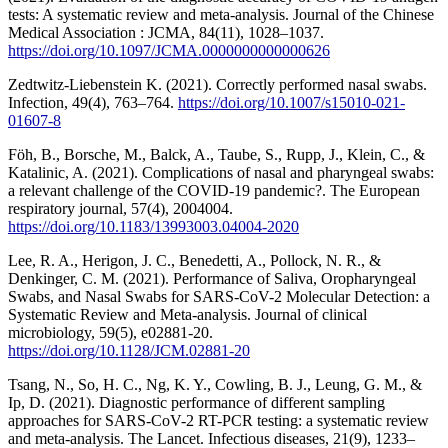
tests: A systematic review and meta-analysis. Journal of the Chinese
Medical Association : JCMA, 84(11), 1028–1037.
https://doi.org/10.1097/JCMA.0000000000000626
Zedtwitz-Liebenstein K. (2021). Correctly performed nasal swabs.
Infection, 49(4), 763–764.
https://doi.org/10.1007/s15010-021-
01607-8
Föh, B., Borsche, M., Balck, A., Taube, S., Rupp, J., Klein, C., &
Katalinic, A. (2021). Complications of nasal and pharyngeal swabs:
a relevant challenge of the COVID-19 pandemic?. The European
respiratory journal, 57(4), 2004004.
https://doi.org/10.1183/13993003.04004-2020
Lee, R. A., Herigon, J. C., Benedetti, A., Pollock, N. R., &
Denkinger, C. M. (2021). Performance of Saliva, Oropharyngeal
Swabs, and Nasal Swabs for SARS-CoV-2 Molecular Detection: a
Systematic Review and Meta-analysis. Journal of clinical
microbiology, 59(5), e02881-20.
https://doi.org/10.1128/JCM.02881-20
Tsang, N., So, H. C., Ng, K. Y., Cowling, B. J., Leung, G. M., &
Ip, D. (2021). Diagnostic performance of different sampling
approaches for SARS-CoV-2 RT-PCR testing: a systematic review
and meta-analysis. The Lancet. Infectious diseases, 21(9), 1233–