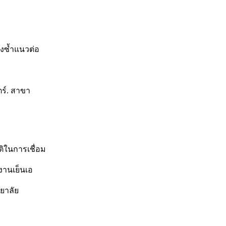
็งซ้ำแนวต่อ
ร์. สาขา
ติในการเชื่อม
งานเย็นเอ
ทยาลัย