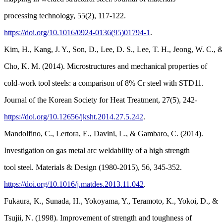
processing technology, 55(2), 117-122.
https://doi.org/10.1016/0924-0136(95)01794-1
.
Kim, H., Kang, J. Y., Son, D., Lee, D. S., Lee, T. H., Jeong, W. C., 
Cho, K. M. (2014). Microstructures and mechanical properties of
cold-work tool steels: a comparison of 8% Cr steel with STD11.
Journal of the Korean Society for Heat Treatment, 27(5), 242-
https://doi.org/10.12656/jksht.2014.27.5.242
.
Mandolfino, C., Lertora, E., Davini, L., & Gambaro, C. (2014).
Investigation on gas metal arc weldability of a high strength
tool steel. Materials & Design (1980-2015), 56, 345-352.
https://doi.org/10.1016/j.matdes.2013.11.042
.
Fukaura, K., Sunada, H., Yokoyama, Y., Teramoto, K., Yokoi, D., &
Tsujii, N. (1998). Improvement of strength and toughness of