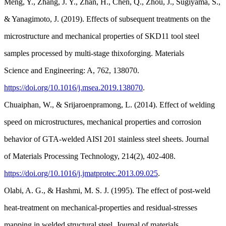
Meng, Y., Zhang, J. Y., Zhan, H., Chen, Q., Zhou, J., Sugiyama, S.,
& Yanagimoto, J. (2019). Effects of subsequent treatments on the
microstructure and mechanical properties of SKD11 tool steel
samples processed by multi-stage thixoforging. Materials
Science and Engineering: A, 762, 138070.
https://doi.org/10.1016/j.msea.2019.138070
.
Chuaiphan, W., & Srijaroenpramong, L. (2014). Effect of welding
speed on microstructures, mechanical properties and corrosion
behavior of GTA-welded AISI 201 stainless steel sheets. Journal
of Materials Processing Technology, 214(2), 402-408.
https://doi.org/10.1016/j.jmatprotec.2013.09.025
.
Olabi, A. G., & Hashmi, M. S. J. (1995). The effect of post-weld
heat-treatment on mechanical-properties and residual-stresses
mapping in welded structural steel. Journal of materials