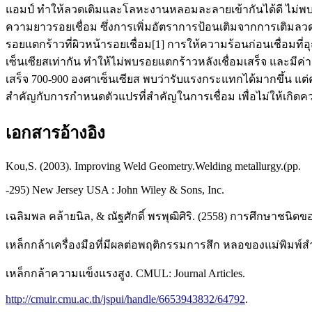
แอมป์ ทำให้ลวดเติมและโลหะงานหลอมละลายเข้ากันได้ดี ไม่พบรอยแ
ความยาวรอยเชื่อม ซึ่งการเพิ่มอัตราการป้อนเติมจากการเติมลวดค
รอยแตกร้าวที่ผิวหน้ารอยเชื่อม[1] การให้ความร้อนก่อนเชื่อมท
เซ็นเซียสเท่ากัน ทำให้ไม่พบรอยแตกร้าวหลังเชื่อมเสร็จ และมีค
เสร็จ 700-900 องศาเซ็นเซียส พบว่ารับแรงกระแทกได้มากขึ้น แ
สำคัญกับการกำหนดตัวแปรที่สำคัญในการเชื่อม เพื่อไม่ให้เกิดค
เอกสารอ้างอิง
Kou,S. (2003). Improving Weld Geometry.Welding metallurgy.(pp.
-295) New Jersey USA : John Wiley & Sons, Inc.
เฉลิมพล คล้ายนิล, & ณัฐศักดิ์ พรพุฒิศิริ. (2558) การศึกษาชนิดข
เหล็กกล้าเครื่องมือที่มีผลต่อพฤติกรรมการสึก หลอของแม่พิมพ์ส
เหล็กกล้าความแข็งแรงสูง. CMUL: Journal Articles.
http://cmuir.cmu.ac.th/jspui/handle/6653943832/64792
.