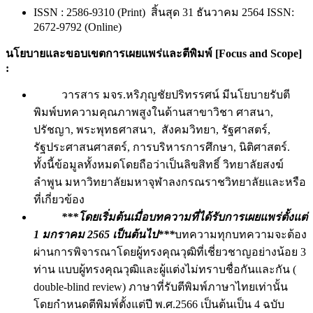
ISSN : 2586-9310 (Print) สิ้นสุด 31 ธันวาคม 2564 ISSN:
2672-9792 (Online)
นโยบายและขอบเขตการเผยแพร่และตีพิมพ์ [
Focus and Scope]
:
วารสาร มจร.หริภุญชัยปริทรรศน์ มีนโยบายรับตี
พิมพ์บทความคุณภาพสูงในด้านสาขาวิชา ศาสนา,
ปรัชญา, พระพุทธศาสนา, สังคมวิทยา, รัฐศาสตร์,
รัฐประศาสนศาสตร์, การบริหารการศึกษา, นิติศาสตร์.
ทั้งนี้ข้อมูลทั้งหมดโดยถือว่าเป็นลิขสิทธิ์ วิทยาลัยสงฆ์
ลำพูน มหาวิทยาลัยมหาจุฬาลงกรณราชวิทยาลัยและหรือ
ที่เกี่ยวข้อง
***โดยเริ่มต้นเมื่อบทความที่ได้รับการเผยแพร่ตั้งแต่
1 มกราคม 256
5 เป็นต้นไป***
บทความทุกบทความจะต้อง
ผ่านการพิจารณาโดยผู้ทรงคุณวุฒิที่เชี่ยวชาญอย่างน้อย 3
ท่าน แบบผู้ทรงคุณวุฒิและผู้แต่งไม่ทราบชื่อกันและกัน (
double-blind review) ภาษาที่รับตีพิมพ์ภาษาไทยเท่านั้น
โดยกำหนดตีพิมพ์ตั้งแต่ปี พ.ศ.2566 เป็นต้นเป็น 4 ฉบับ