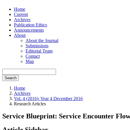
Home
Current
Archives
Publication Ethics
Announcements
About
About the Journal
Submissions
Editorial Team
Contact
Map
Search
Home
Archives
Vol. 4 (2016): Year 4 December 2016
Research Articles
Service Blueprint: Service Encounter Flow
Article Sidebar