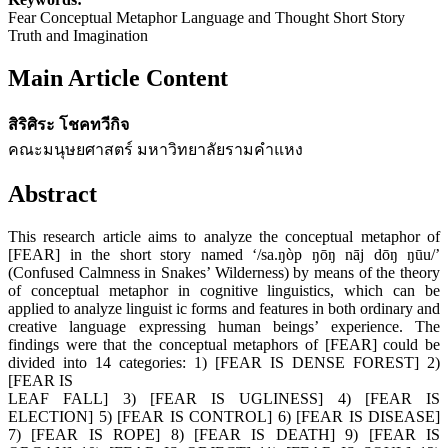
Fear Conceptual Metaphor Language and Thought Short Story
Truth and Imagination
Main Article Content
สิริศิระ โชคทวีกิจ
คณะมนุษยศาสตร์ มหาวิทยาลัยรามคำแหง
Abstract
This research article aims to analyze the conceptual metaphor of
[FEAR] in the short story named ‘/sa.ŋòp ŋōŋ nāj dōŋ ŋūu/’
(Confused Calmness in Snakes’ Wilderness) by means of the theory
of conceptual metaphor in cognitive linguistics, which can be
applied to analyze linguist ic forms and features in both ordinary and
creative language expressing human beings’ experience. The
findings were that the conceptual metaphors of [FEAR] could be
divided into 14 categories: 1) [FEAR IS DENSE FOREST] 2)
[FEAR IS
LEAF FALL] 3) [FEAR IS UGLINESS] 4) [FEAR IS
ELECTION] 5) [FEAR IS CONTROL] 6) [FEAR IS DISEASE]
7) [FEAR IS ROPE] 8) [FEAR IS DEATH] 9) [FEAR IS