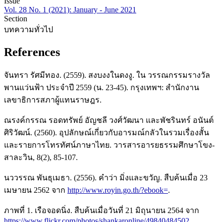
Issue
Vol. 28 No. 1 (2021): January - June 2021
Section
บทความทั่วไป
References
จันทรา รัศมีทอง. (2559). สงบงงในดงงู. ใน วรรณกรรมรางวัล
พานแว่นฟ้า ประจำปี 2559 (น. 23-45). กรุงเทพฯ: สำนักงาน
เลขาธิการสภาผู้แทนราษฎร.
ณรงค์กรรณ รอดทรัพย์ อัญชลี วงศ์วัฒนา และพัชรินทร์ อนันต์
ศิริวัฒน์. (2560). อุปลักษณ์เกี่ยวกับอารมณ์กลัวในรวมเรื่องสั้น
และรายการโทรทัศน์ภาษาไทย. วารสารอารยธรรมศึกษาโขง-
สาละวิน, 8(2), 85-107.
นววรรณ พันธุเมธา. (2556). คำว่า มิ่งและขวัญ. สืบค้นเมื่อ 23
เมษายน 2562 จาก
http://www.royin.go.th/?ebook=
.
ภาพที่ 1. เรือจอดนิ่ง. สืบค้นเมื่อวันที่ 21 มิถุนายน 2564 จาก
https://www.flickr.com/photos/shankaronline/49840484502
.