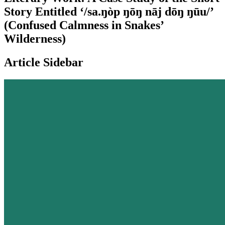
Story Entitled ‘/sa.ŋòp ŋōŋ nāj dōŋ ŋūu/’
(Confused Calmness in Snakes’
Wilderness)
Article Sidebar