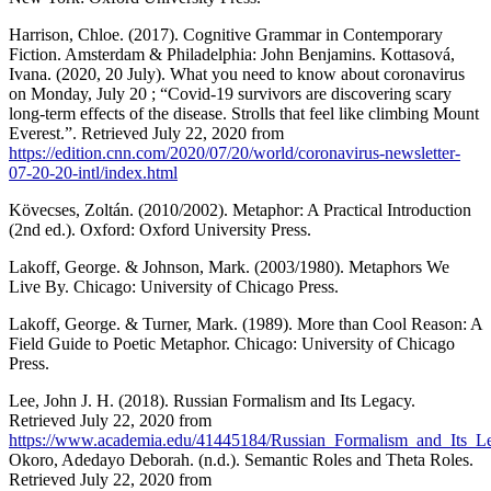
Harrison, Chloe. (2017). Cognitive Grammar in Contemporary
Fiction. Amsterdam & Philadelphia: John Benjamins. Kottasová,
Ivana. (2020, 20 July). What you need to know about coronavirus
on Monday, July 20 ; “Covid-19 survivors are discovering scary
long-term effects of the disease. Strolls that feel like climbing Mount
Everest.”. Retrieved July 22, 2020 from
https://edition.cnn.com/2020/07/20/world/coronavirus-newsletter-
07-20-20-intl/index.html
Kövecses, Zoltán. (2010/2002). Metaphor: A Practical Introduction
(2nd ed.). Oxford: Oxford University Press.
Lakoff, George. & Johnson, Mark. (2003/1980). Metaphors We
Live By. Chicago: University of Chicago Press.
Lakoff, George. & Turner, Mark. (1989). More than Cool Reason: A
Field Guide to Poetic Metaphor. Chicago: University of Chicago
Press.
Lee, John J. H. (2018). Russian Formalism and Its Legacy.
Retrieved July 22, 2020 from
https://www.academia.edu/41445184/Russian_Formalism_and_Its_L
Okoro, Adedayo Deborah. (n.d.). Semantic Roles and Theta Roles.
Retrieved July 22, 2020 from