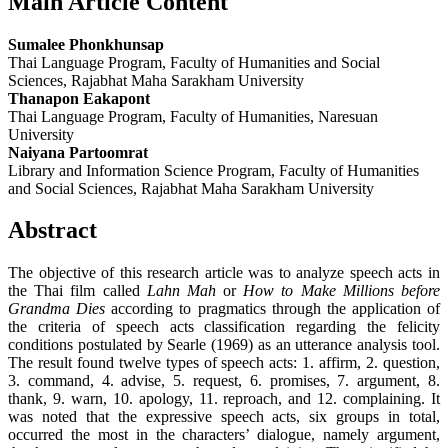
Main Article Content
Sumalee Phonkhunsap
Thai Language Program, Faculty of Humanities and Social
Sciences, Rajabhat Maha Sarakham University
Thanapon Eakapont
Thai Language Program, Faculty of Humanities, Naresuan
University
Naiyana Partoomrat
Library and Information Science Program, Faculty of Humanities
and Social Sciences, Rajabhat Maha Sarakham University
Abstract
The objective of this research article was to analyze speech acts in
the Thai film called
Lahn Mah
or
How to Make Millions before
Grandma Dies
according to pragmatics through the application of
the criteria of speech acts classification regarding the felicity
conditions postulated by Searle (1969) as an utterance analysis tool.
The result found twelve types of speech acts: 1. affirm, 2. question,
3. command, 4. advise, 5. request, 6. promises, 7. argument, 8.
thank, 9. warn, 10. apology, 11. reproach, and 12. complaining. It
was noted that the expressive speech acts, six groups in total,
occurred the most in the characters’ dialogue, namely argument,