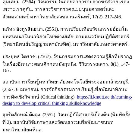
คุ่มเคี่ยม. (2564). วัจนกรรมในถ้อยคำการจีบจากซีรีส์วาย เรื่อง
เพราะเราคู่กัน. วารสารวิชาการคณะมนุษยศาสตร์และ
สังคมศาสตร์ มหาวิทยาลัยสงขลานครินทร์, 17(2), 217-246.
นภัทร อังกูรสินธนา. (2551). การเปรียบเทียบวัจนกรรมอ้อมใน
บทสนทนาในนวนิยายไทยต่างสมัย: ตามแนววัจนปฏิบัติศาสตร์
[วิทยานิพนธ์ปริญญามหาบัณฑิต]. มหาวิทยาลัยเกษตรศาสตร์.
ประยุทธ จิตราช. (2567). วัจนกรรมการแสดงความรู้สึกที่ปรากฏ
ในเรื่องอิเหนา: ตอนศึกกะหมังกุหนิง. วิวิธวรรณสาร, 8(1), 147-
167.
สถาบันการเรียนรู้มหาวิทยาลัยเทคโนโลยีพระจอมเกล้าธนบุรี.
(2567, 6 เมษายน). การจัดกิจกรรมการเรียนรู้เพื่อพัฒนาทักษะ
การคิดเชิงวิพากษ์ (Critical thinking).
https://li.kmutt.ac.th/learning-
design-to-develop-critical-thinking-skills/knowledge
สุจริตลักษณ์ ดีผดุง. (2552). วัจนปฏิบัติศาสตร์เบื้องต้น (พิมพ์ครั้ง
ที่ 2). สถาบันวิจัยภาษาและวัฒนธรรมเพื่อพัฒนาชนบท
มหาวิทยาลัยมหิดล.