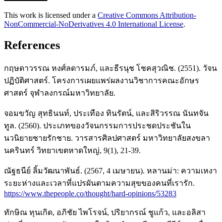
This work is licensed under a
Creative Commons Attribution-
NonCommercial-NoDerivatives 4.0 International License
.
References
กฤษดาวรรณ หงศ์ลดารมภ์, และธีรนุช โชคสุวณิช. (2551). วัจน
ปฏิบัติศาสตร์. โครงการเผยแพร่ผลงานวิชาการคณะอักษร
ศาสตร์ จุฬาลงกรณ์มหาวิทยาลัย.
จอมขวัญ สุทธินนท์, ประเทือง ทินรัตน์, และสิริวรรณ นันทจัน
ทูล. (2560). ประเภทของวัจนกรรมการประชดประชันใน
นวนิยายชายรักชาย. วารสารศิลปศาสตร์ มหาวิทยาลัยสงขลา
นครินทร์ วิทยาเขตหาดใหญ่, 9(1), 21-39.
ณัฐธนีย์ ลิ้มวัฒนาพันธ์. (2567, 4 เมษายน). หลานม่า: ความเหงา
ระยะห่างและเวลาที่แปรผันตามความสุขของคนที่เรารัก.
https://www.thepeople.co/thought/hard-opinions/53283
ทักษิณ ทุนเกิด, อภิชัย ไพโรจน์, ปริยากรณ์ ชูแก้ว, และอลิสา