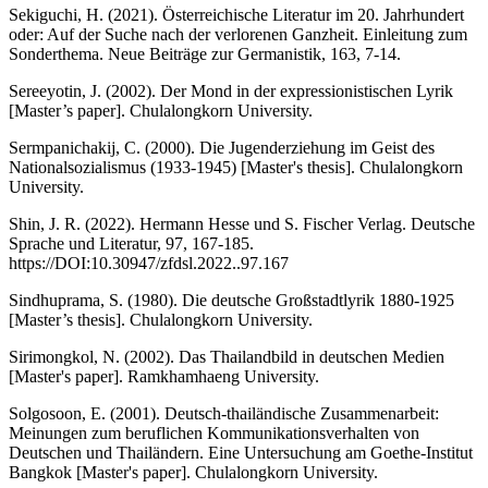
Sekiguchi, H. (2021). Österreichische Literatur im 20. Jahrhundert
oder: Auf der Suche nach der verlorenen Ganzheit. Einleitung zum
Sonderthema. Neue Beiträge zur Germanistik, 163, 7-14.
Sereeyotin, J. (2002). Der Mond in der expressionistischen Lyrik
[Master’s paper]. Chulalongkorn University.
Sermpanichakij, C. (2000). Die Jugenderziehung im Geist des
Nationalsozialismus (1933-1945) [Master's thesis]. Chulalongkorn
University.
Shin, J. R. (2022). Hermann Hesse und S. Fischer Verlag. Deutsche
Sprache und Literatur, 97, 167-185.
https://DOI:10.30947/zfdsl.2022..97.167
Sindhuprama, S. (1980). Die deutsche Großstadtlyrik 1880-1925
[Master’s thesis]. Chulalongkorn University.
Sirimongkol, N. (2002). Das Thailandbild in deutschen Medien
[Master's paper]. Ramkhamhaeng University.
Solgosoon, E. (2001). Deutsch-thailändische Zusammenarbeit:
Meinungen zum beruflichen Kommunikationsverhalten von
Deutschen und Thailändern. Eine Untersuchung am Goethe-Institut
Bangkok [Master's paper]. Chulalongkorn University.