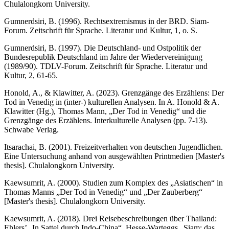
Chulalongkorn University.
Gumnerdsiri, B. (1996). Rechtsextremismus in der BRD. Siam-
Forum. Zeitschrift für Sprache. Literatur und Kultur, 1, o. S.
Gumnerdsiri, B. (1997). Die Deutschland- und Ostpolitik der
Bundesrepublik Deutschland im Jahre der Wiedervereinigung
(1989/90). TDLV-Forum. Zeitschrift für Sprache. Literatur und
Kultur, 2, 61-65.
Honold, A., & Klawitter, A. (2023). Grenzgänge des Erzählens: Der
Tod in Venedig in (inter-) kulturellen Analysen. In A. Honold & A.
Klawitter (Hg.), Thomas Mann, „Der Tod in Venedig“ und die
Grenzgänge des Erzählens. Interkulturelle Analysen (pp. 7-13).
Schwabe Verlag.
Itsarachai, B. (2001). Freizeitverhalten von deutschen Jugendlichen.
Eine Untersuchung anhand von ausgewählten Printmedien [Master's
thesis]. Chulalongkorn University.
Kaewsumrit, A. (2000). Studien zum Komplex des „Asiatischen“ in
Thomas Manns „Der Tod in Venedig“ und „Der Zauberberg“
[Master's thesis]. Chulalongkorn University.
Kaewsumrit, A. (2018). Drei Reisebeschreibungen über Thailand:
Ehlers’ „In Sattel durch Indo-China“, Hesse-Warteggs „Siam: das