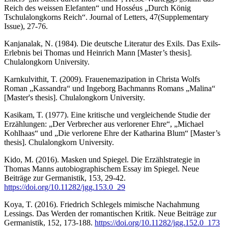
Reich des weissen Elefanten“ und Hosséus „Durch König
Tschulalongkorns Reich“. Journal of Letters, 47(Supplementary
Issue), 27-76.
Kanjanalak, N. (1984). Die deutsche Literatur des Exils. Das Exils-
Erlebnis bei Thomas und Heinrich Mann [Master’s thesis].
Chulalongkorn University.
Karnkulvithit, T. (2009). Frauenemazipation in Christa Wolfs
Roman „Kassandra“ und Ingeborg Bachmanns Romans „Malina“
[Master's thesis]. Chulalongkorn University.
Kasikam, T. (1977). Eine kritische und vergleichende Studie der
Erzählungen: „Der Verbrecher aus verlorener Ehre“, „Michael
Kohlhaas“ und „Die verlorene Ehre der Katharina Blum“ [Master’s
thesis]. Chulalongkorn University.
Kido, M. (2016). Masken und Spiegel. Die Erzählstrategie in
Thomas Manns autobiographischem Essay im Spiegel. Neue
Beiträge zur Germanistik, 153, 29-42.
https://doi.org/10.11282/jgg.153.0_29
Koya, T. (2016). Friedrich Schlegels mimische Nachahmung
Lessings. Das Werden der romantischen Kritik. Neue Beiträge zur
Germanistik, 152, 173-188.
https://doi.org/10.11282/jgg.152.0_173