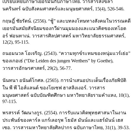
เปรียบเทียบภาษาเยอรมันกับภาษาไทย. วารสารสงขลา
นครินทร์ ฉบับสังคมศาสตร์และมนุษยศาสตร์, 15(4), 526-546.
กฤษฎิ์ ชัยรัตน์. (2556). “ชู้” และบทลงโทษทางสังคมในวรรณคดี
เยอรมันสมัยสัจนิยมของกวีผ่านมุมมองและแนวคิดของเทโอด
อร์ ฟอนทาเน่. วารสารศิลปศาสตร์ มหาวิทยาลัยธรรมศาสตร์,
12(2), 95-115.
ถนอมนวล โอเจริญ. (2543). “ความทุกข์ระทมของหนุ่มแวร์เธ่อ”
ของเกอเธ่ (“Die Leiden des jungen Werthers” by Goethe),
วารสารอักษรศาสตร์, 29(2), 56-77.
นันทนา อนันต์โกศล. (2565). การนำเสนอประเด็นเรื่องภัยพิบัติ
ใน พี พี ไอส์แลนด์ ของโยเซฟ ฮาสลิงเงอร์. วารสาร
มนุษยศาสตร์ ฉบับบัณฑิตศึกษา มหาวิทยาลัยรามคำแหง, 10(1),
97-115.
พรสรรค์ วัฒนางกูร. (2554). การรับแนวคิดพุทธศาสนาในงาน
ประพันธ์ของคาร์ล แกร์เลอรุพ โธมัส มันน์และแฮร์มันน์ เฮส
เซอ. วารสารมหาวิทยาลัยศิลปากร ฉบับภาษาไทย, 31(1), 39-53.