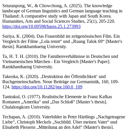
Sriuranpong, W., & Chowchong, A. (2025). The knowledge
landscape of German linguistics and German language teaching in
Thailand: A comparative study with Japan and South Korea.
Humanities, Arts and Social Sciences Studies, 25(1), 205-220.
https://doi.org/10.69598/hasss.25.1.273993
Suriya, K. (2004). Das Frauenbild im zeitgenössischen Film. Ein
Vergleich der Filme „Lola rennt“ und „Ruang Talok 69“ [Master's
thesis]. Ramkhamhaeng University.
Ta, H. T. H. (2010). Die Familienverhältnisse in Deutschen und
Vietnamesischen Märchen - Ein Vergleich [Master's Paper].
Ramkhamhaeng University.
Takeoka, K. (2020). ‚Destruktion der Öffentlichkeit‘ und
Buchgemeinschaften. Neue Beiträge zur Germanistik, 160, 109-
124.
https://doi.org/10.11282/jgg.160.0_109
Tantrakul, O. (1977). Realistische Elemente in Franz Kafkas
Romanen „Amerika“ und „Das Schloß“ [Master’s thesis].
Chulalongkorn University.
Techapan, A. (2010). Vaterbilder in Peter Härtlings „Nachgetragene
Liebe“, Christoph Meckels „Suchbild. Über meinen Vater“ und
Elisabeth Plessens „Mitteilung an den Adel“ [Master's thesis].