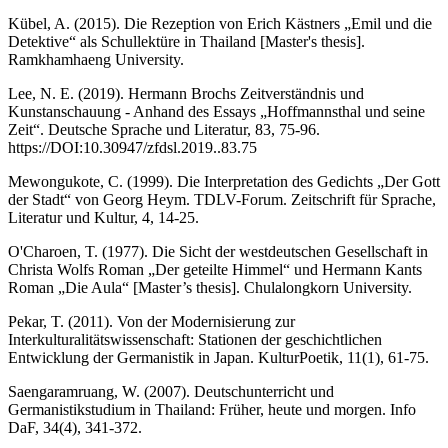
Kübel, A. (2015). Die Rezeption von Erich Kästners „Emil und die
Detektive“ als Schullektüre in Thailand [Master's thesis].
Ramkhamhaeng University.
Lee, N. E. (2019). Hermann Brochs Zeitverständnis und
Kunstanschauung - Anhand des Essays „Hoffmannsthal und seine
Zeit“. Deutsche Sprache und Literatur, 83, 75-96.
https://DOI:10.30947/zfdsl.2019..83.75
Mewongukote, C. (1999). Die Interpretation des Gedichts „Der Gott
der Stadt“ von Georg Heym. TDLV-Forum. Zeitschrift für Sprache,
Literatur und Kultur, 4, 14-25.
O'Charoen, T. (1977). Die Sicht der westdeutschen Gesellschaft in
Christa Wolfs Roman „Der geteilte Himmel“ und Hermann Kants
Roman „Die Aula“ [Master’s thesis]. Chulalongkorn University.
Pekar, T. (2011). Von der Modernisierung zur
Interkulturalitätswissenschaft: Stationen der geschichtlichen
Entwicklung der Germanistik in Japan. KulturPoetik, 11(1), 61-75.
Saengaramruang, W. (2007). Deutschunterricht und
Germanistikstudium in Thailand: Früher, heute und morgen. Info
DaF, 34(4), 341-372.