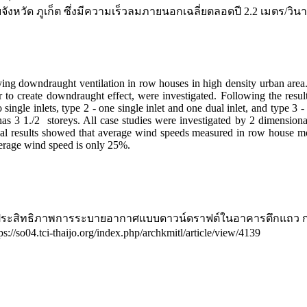
กับจังหวัด ภูเก็ต ซึ่งมีความเร็วลมภายนอกเฉลี่ยตลอดปี 2.2 เมตร/วิ
plying downdraught ventilation in row houses in high density urban area
to create downdraught effect, were investigated. Following the result
 single inlets, type 2 - one single inlet and one dual inlet, and type 3
has 3 1./2 storeys. All case studies were investigated by 2 dimensi
l results showed that average wind speeds measured in row house mod
erage wind speed is only 25%.
รศึกษาประสิทธิภาพการระบายอากาศแบบดาวน์ดราฟต์ในอาคารตึกแถว
ps://so04.tci-thaijo.org/index.php/archkmitl/article/view/4139