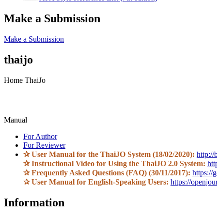
Make a Submission
Make a Submission
thaijo
Home ThaiJo
Manual
For Author
For Reviewer
✰
User Manual for the ThaiJO System (18/02/2020):
http:/
✰
Instructional Video for Using the ThaiJO 2.0 System:
htt
✰
Frequently Asked Questions (FAQ) (30/11/2017):
https:/
✰
User Manual for English-Speaking Users:
https://openjou
Information