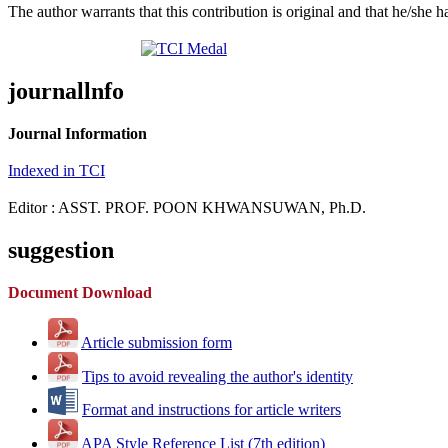
The author warrants that this contribution is original and that he/she h
journallnfo
Journal Information
Indexed in TCI
Editor : ASST. PROF. POON KHWANSUWAN, Ph.D.
suggestion
Document Download
Article submission form
Tips to avoid revealing the author's identity
Format and instructions for article writers
APA Style Reference List (7th edition)