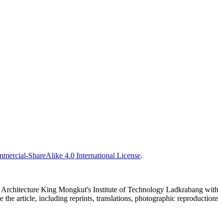
ercial-ShareAlike 4.0 International License
.
 of Architecture King Mongkut's Institute of Technology Ladkrabang with 
e the article, including reprints, translations, photographic reproductions