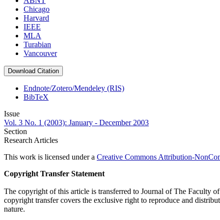
ABNT
Chicago
Harvard
IEEE
MLA
Turabian
Vancouver
Download Citation
Endnote/Zotero/Mendeley (RIS)
BibTeX
Issue
Vol. 3 No. 1 (2003): January - December 2003
Section
Research Articles
This work is licensed under a
Creative Commons Attribution-NonComm
Copyright Transfer Statement
The copyright of this article is transferred to Journal of The Faculty
copyright transfer covers the exclusive right to reproduce and distribut
nature.