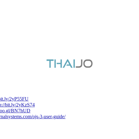
/bit.ly/2yP55FU
p://bit.ly/2yKzS74
/goo.gl/BN7hUD
rnalsystems.com/ojs-3-user-guide/