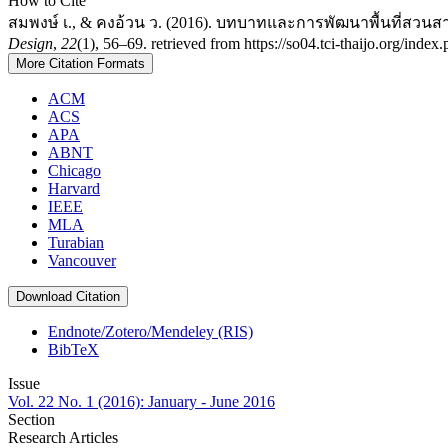
How to Cite
สมพงษ์ เ., & คงอ้วน ว. (2016). บทบาทและการพัฒนาพื้นที่สวนสา
Design
,
22
(1), 56–69. retrieved from https://so04.tci-thaijo.org/index
More Citation Formats
ACM
ACS
APA
ABNT
Chicago
Harvard
IEEE
MLA
Turabian
Vancouver
Download Citation
Endnote/Zotero/Mendeley (RIS)
BibTeX
Issue
Vol. 22 No. 1 (2016): January - June 2016
Section
Research Articles