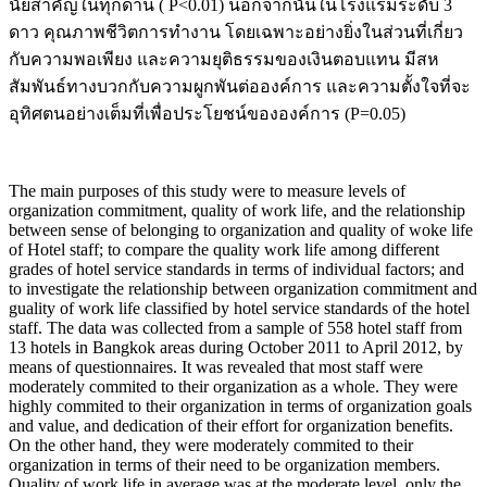
นัยสำคัญในทุกด้าน ( P<0.01) นอกจากนั้นในโรงแรมระดับ 3
ดาว คุณภาพชีวิตการทำงาน โดยเฉพาะอย่างยิ่งในส่วนที่เกี่ยว
กับความพอเพียง และความยุติธรรมของเงินตอบแทน มีสห
สัมพันธ์ทางบวกกับความผูกพันต่อองค์การ และความตั้งใจที่จะ
อุทิศตนอย่างเต็มที่เพื่อประโยชน์ขององค์การ (P=0.05)
The main purposes of this study were to measure levels of
organization commitment, quality of work life, and the relationship
between sense of belonging to organization and quality of woke life
of Hotel staff; to compare the quality work life among different
grades of hotel service standards in terms of individual factors; and
to investigate the relationship between organization commitment and
guality of work life classified by hotel service standards of the hotel
staff. The data was collected from a sample of 558 hotel staff from
13 hotels in Bangkok areas during October 2011 to April 2012, by
means of questionnaires. It was revealed that most staff were
moderately commited to their organization as a whole. They were
highly commited to their organization in terms of organization goals
and value, and dedication of their effort for organization benefits.
On the other hand, they were moderately commited to their
organization in terms of their need to be organization members.
Quality of work life in average was at the moderate level, only the