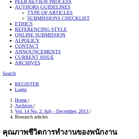
PEER REVIEW PROCESS
AUTHORS GUIDELINES
TYPE OF ARTICLES
SUBMISSIONS CHECKLIST
ETHICS
REFERENCING STYLE
ONLINE SUBMISSION
AI POLICY
CONTACT
ANNOUNCEMENTS
CURRENT ISSUE
ARCHIVES
Search
REGISTER
Login
Home
/
Archives
/
Vol. 14 No. 2: July - December, 2013
/
Research articles
คุณภาพชีวิตการทำงานของพนักงาน