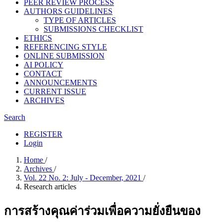
PEER REVIEW PROCESS
AUTHORS GUIDELINES
TYPE OF ARTICLES
SUBMISSIONS CHECKLIST
ETHICS
REFERENCING STYLE
ONLINE SUBMISSION
AI POLICY
CONTACT
ANNOUNCEMENTS
CURRENT ISSUE
ARCHIVES
Search
REGISTER
Login
Home
/
Archives
/
Vol. 22 No. 2: July - December, 2021
/
Research articles
การสร้างคุณค่าร่วมเพื่อความยั่งยืนของ