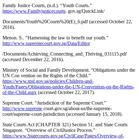
Family Justice Courts, (n.d.). “Youth Courts.”
https://www.Familyjusticecourts
. gov.sg/QuickLink/
Documents/Youth%20Courts%20(E)_6.pdf (accessed October 22,
2016).
Menon. S.. “Harnessing the law to benefit our youth.”
http://www.supremecourt.gov.sg/Data/Editor
/Documents/Achieving_Connecting_and_Thriving_031115.pdf
(accessed December 22, 2016).
Ministry of Social and Family Development. “Obligations under the
UN Con vention on the Rights of the Child.”
https://www.msf.gov.sg/policies/Children-and-
Youth/Pages/Obligations-under-the-UN-Convention-on-the-Rights-
of-the-Child.aspx
(accessed October 22, 2017).
Supreme Court. “Jurisdiction of the Supreme Court.”
http://www.supreme
court.gov.sg/about-us/the-supreme-
court/supreme-court-jurisdiction (accessed January 15, 2018).
State Courts Act (CHAPTER 321) Section 51. and State Courts
Singapore. “Overview of CivilJustice Process.”
https://www.Statecourts.gov.sg/CivilCase/Pages/Overview-of-