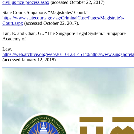
civiljus-tice-process.aspx
(accessed October 22, 2017).
State Courts Singapore. “Magistrates’ Court.”
https://www.statecourts.gov.sg/CriminalCase/Pages/Magistrate's-
Court.aspx
(accessed October 22, 2017).
Tan, E. and Chan, G.. “The Singapore Legal System.” Singapore
Academy of
Law.
https://web.archive.org/web/20110123145140/http://www.singaporela
(accessed January 12, 2018).