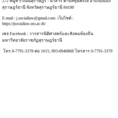
272 หมู่ที่ 9 ถนนสุราษฎร์ - นาสาร ตำบลขุนทะเล อำเภอเมือง
สุราษฎร์ธานี จังหวัดสุราษฎร์ธานี 84100
E-mail : j.sociallaw@gmail.com เว็บไซต์ :
https://jsociallaw.sru.ac.th/
เพจ Facebook : วารสารนิติศาสตร์และสังคมท้องถิ่น
มหาวิทยาลัยราชภัฏสุราษฎร์ธานี
โทร 0-7791-3378 ต่อ 1615, 093-6946868 โทรสาร 0-7791-3379