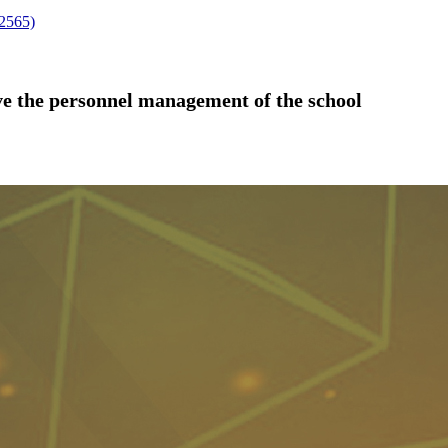
2565)
e the personnel management of the school