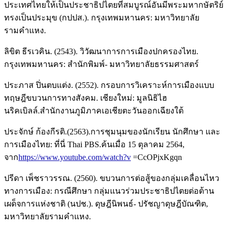
ประเทศไทยให้เป็นประชาธิปไตยที่สมบูรณ์อันมีพระมหากษัตริย์
ทรงเป็นประมุข (กปปส.). กรุงเทพมหานคร: มหาวิทยาลัย
รามคำแหง.
ลิขิต ธีรเวคิน. (2543). วิวัฒนาการการเมืองปกครองไทย.
กรุงเทพมหานคร: สำนักพิมพ์- มหาวิทยาลัยธรรมศาสตร์
ประภาส ปิ่นตบแต่ง. (2552). กรอบการวิเคราะห์การเมืองแบบ
ทฤษฎีขบวนการทางสังคม. เชียงใหม่: มูลนิธิไฮ
นริคเบิลล์.สำนักงานภูมิภาคเอเชียตะวันออกเฉียงใต้
ประจักษ์ ก้องกีรติ.(2563).การชุมนุมของนักเรียน นักศึกษา และ
การเมืองไทย: ที่นี่ Thai PBS.ค้นเมื่อ 15 ตุลาคม 2564,
จาก
https://www.youtube.com/watch?v
=CcOPjxKgqn
ปรีดา เพ็ชราวรรณ. (2560). ขบวนการต่อสู้ของกลุ่มเคลื่อนไหว
ทางการเมือง: กรณีศึกษา กลุ่มแนวร่วมประชาธิปไตยต่อต้าน
เผด็จการแห่งชาติ (นปช.). ดุษฎีนิพนธ์- ปรัชญาดุษฎีบัณฑิต,
มหาวิทยาลัยรามคำแหง.