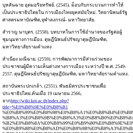
บุหลันฉาย อุดมอริยทรัพย์. (2545). ม็อบกับกระบวนการทำให้
เป็นประชาธิปไตยใน การเมืองไทยยุคสมัยใหม่. วิทยานิพนธ์รัฐ
ศาสตรมหาบัณฑิต,จุฬาลงกรณ์- มหาวิทยาลัย.
สำราญ นาบุตร. (2558). บทบาทในการใช้อำนาจของรัฐต่อผู้
ชุมนุมทางการเมือง. ดุษฎีนิพนธ์ปรัชญาดุษฎีบัณฑิต,
มหาวิทยาลัยรามคำแหง
สำเนียง มณีฉาย. (2559). การพัฒนาการมีส่วนร่วมของ
ประชาชนผู้มีความเห็นต่างทางการเมือง ระหว่างปี พ.ศ. 2549-
2557. ดุษฎีนิพนธ์ปรัชญาดุษฎีบัณฑิต, มหาวิทยาลัยรามคำแหง.
สถาบันพระปกเกล้า. (2551). พันธมิตรประชาชนเพื่อ
ประชาธิปไตย.ค้นเมื่อ 19 เมษายน 2566,
จาก
http://wiki.kpi.ac.th/index.php?
title=%E0%B8%9E%E0%B8%B1
%E0%B8%99%E0%B8%98%E0%B8%A1%E0%B8%B4%E0%B8
%B8%A3%E0%B8%9B%E0%B8%A3%E0%B8%B0%E0%B8%8
%B2%E0%B8%8A%E0%B8%99%E0%B9%80%E0%B8%9E%E0
%E0%B9%88%E0%B8%AD%E0%B8%9B%E0%B8%A3%E0%B