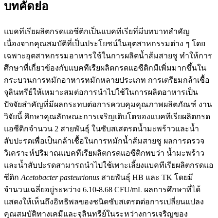
บทคัดย่อ
แบคทีเรียผลิตกรดแอซีติกเป็นแบคทีเรียที่มีบทบาทสำคัญ
เนื่องจากคุณสมบัติที่เป็นประโยชน์ในอุตสาหกรรมต่าง ๆ โดย
เฉพาะอุตสาหกรรมอาหารใช้ในการผลิตน้ำส้มสายชู ทำให้การ
ศึกษาที่เกี่ยวข้องกับแบคทีเรียผลิตกรดแอซีติกมีเพิ่มมากขึ้นใน
กระบวนการหมักอาหารหมักหลายประเภท การเตรียมกล้าเชื้อ
จุลินทรีย์ให้เหมาะสมต่อการนำไปใช้ในการผลิตอาหารเป็น
ปัจจัยสำคัญที่มีผลกระทบต่อการควบคุมคุณภาพผลิตภัณฑ์ งาน
วิจัยนี้ ศึกษาคุณลักษณะการเจริญเติบโตของแบคทีเรียผลิตกรด
แอซีติกจำนวน 2 สายพันธุ์ ในซับสเสตรตน้ำมะพร้าวและน้ำ
สับปะรดเพื่อเป็นกล้าเชื้อในการหมักน้ำส้มสายชู ผลการตรวจ
วิเคราะห์ปริมาณแบคทีเรียผลิตกรดแอซีติกพบว่า น้ำมะพร้าว
และน้ำสับปะรดสามารถนำไปใช้เพาะเลี้ยงแบคทีเรียผลิตกรดแอ
ซีติก
Acetobacter pasteurionus
สายพันธุ์ HB และ TK โดยมี
จำนวนเฉลี่ยอยู่ระหว่าง 6.10-8.68 CFU/mL ผลการศึกษาที่ได้
แสดงให้เห็นถึงอิทธิพลของชนิดซับสเตรตต่อการเปลี่ยนแปลง
คุณสมบัติทางเคมีและจุลินทรีย์ในระหว่างการเจริญของ