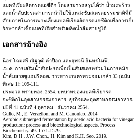
แบคทีเรียผลิตกรดแอซีติก โดยสามารถสรุปได้ว่า น้ำมะพร้าว
และน้ำสับปะรดสามารถนำไปใช้แหล่งซับสเตรตธรรมชาติที่มี
ศักยภาพในการเพาะเลี้ยงแบคทีเรียผลิตกรดแอซีติกเพื่อการเก็บ
รักษากล้าเชื้อแบคทีเรียสำหรับผลิตน้ำส้มสายชูได้
เอกสารอ้างอิง
นิอร โฉมศรี ณัฐวุฒิ คำป๊อก และสุพจนี อินทรโมฬี.
2558. การเสริมน้ำสับปะรดเพื่อเป็นสับสเตรทร่วมในการหมัก
น้ำส้มสายชูแอปริคอต. วารสารเกษตรพระจอมเกล้า 33 (ฉบับ
พิเศษ 1): 105-111.
ประมวล ทรายทอง. 2554. บทบาทของแบคทีเรียกรด
อะซิติกในอุตสาหกรรมอาหาร. ธุรกิจและอุตสาหกรรมอาหาร.
ปที่ 41 ฉบับที่ 4 ตุลาคม - ธันวาคม 2554.
Gullo, M., E. Verzelloni and M. Canonico. 2014.
Aerobic submerged fermentation by acetic acid bacteria for vinegar
production: process and biotechnological aspects. Process
Biochemistry. 49: 1571-1579.
Kim, D.H., J.W. Chon., H. Kim and K.H. Seo. 2019.