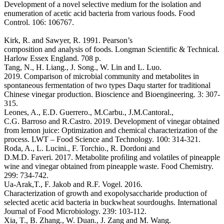
Development of a novel selective medium for the isolation and
enumeration of acetic acid bacteria from various foods. Food
Control. 106: 106767.
Kirk, R. and Sawyer, R. 1991. Pearson’s
composition and analysis of foods. Longman Scientific & Technical.
Harlow Essex England. 708 p.
Tang, N., H. Liang., J. Song., W. Lin and L. Luo.
2019. Comparison of microbial community and metabolites in
spontaneous fermentation of two types Daqu starter for traditional
Chinese vinegar production. Bioscience and Bioengineering. 3: 307-
315.
Leones, A., E.D. Guerrero., M.Carbu., J.M.Cantoral.,
C.G. Barroso and R.Castro. 2019. Development of vinegar obtained
from lemon juice: Optimization and chemical characterization of the
process. LWT – Food Science and Technology. 100: 314-321.
Roda, A., L. Lucini., F. Torchio., R. Dordoni and
D.M.D. Faveri. 2017. Metabolite proﬁling and volatiles of pineapple
wine and vinegar obtained from pineapple waste. Food Chemistry.
299: 734-742.
Ua-Arak,T., F. Jakob and R.F. Vogel. 2016.
Characterization of growth and exopolysaccharide production of
selected acetic acid bacteria in buckwheat sourdoughs. International
Journal of Food Microbiology. 239: 103-112.
Xia, T., B. Zhang., W. Duan., J. Zang and M. Wang.