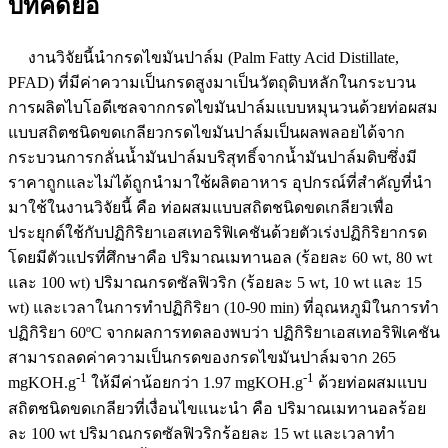
บทคัดย่อ
งานวิจัยนี้นำกรดไขมันปาล์ม (Palm Fatty Acid Distillate,
PFAD) ที่มีค่าความเป็นกรดสูงมาเป็นวัตถุดิบหลักในกระบวน
การผลิตไบโอดีเซลจากกรดไขมันปาล์มแบบหมุนวนด้วยท่อผสม
แบบสถิตชนิดขดเกลียวกรดไขมันปาล์มเป็นผลพลอยได้จาก
กระบวนการกลั่นน้ำมันปาล์มบริสุทธิ์จากน้ำมันปาล์มดิบซึ่งมี
ราคาถูกและไม่ได้ถูกนำมาใช้ผลิตอาหาร อุปกรณ์ที่สำคัญที่นำ
มาใช้ในงานวิจัยนี้ คือ ท่อผสมแบบสถิตชนิดขดเกลียวเพื่อ
ประยุกต์ใช้กับปฏิกิริยาเอสเทอริฟิเคชันด้วยตัวเร่งปฏิกิริยากรด
โดยมีตัวแปรที่ศึกษาคือ ปริมาณเมทานอล (ร้อยละ 60 wt, 80 wt
และ 100 wt) ปริมาณกรดซัลฟิวริก (ร้อยละ 5 wt, 10 wt และ 15
wt) และเวลาในการทำปฏิกิริยา (10-90 min) ที่อุณหภูมิในการทำ
ปฏิกิริยา 60ºC จากผลการทดลองพบว่า ปฏิกิริยาเอสเทอริฟิเคชัน
สามารถลดค่าความเป็นกรดของกรดไขมันปาล์มจาก 265
-1
-1
mgKOH.g
ให้มีค่าน้อยกว่า 1.97 mgKOH.g
ด้วยท่อผสมแบบ
สถิตชนิดขดเกลียวที่เงื่อนไขแนะนำ คือ ปริมาณเมทานอลร้อย
ละ 100 wt ปริมาณกรดซัลฟิวริกร้อยละ 15 wt และเวลาทำ