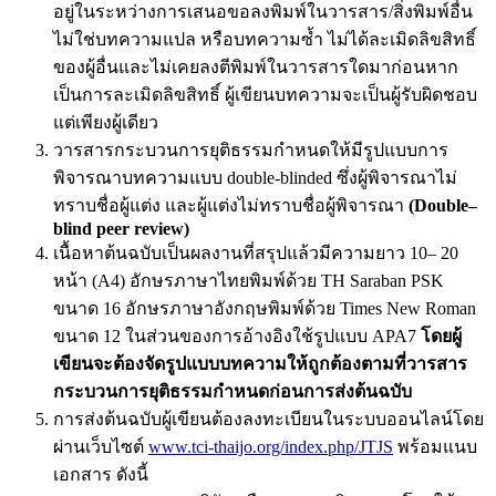
อยู่ในระหว่างการเสนอขอลงพิมพ์ในวารสาร/สิ่งพิมพ์อื่น
ไม่ใช่บทความแปล หรือบทความซ้ำ ไม่ได้ละเมิดลิขสิทธิ์
ของผู้อื่นและไม่เคยลงตีพิมพ์ในวารสารใดมาก่อนหาก
เป็นการละเมิดลิขสิทธิ์ ผู้เขียนบทความจะเป็นผู้รับผิดชอบ
แต่เพียงผู้เดียว
วารสารกระบวนการยุติธรรมกำหนดให้มีรูปแบบการ
พิจารณาบทความแบบ double-blinded ซึ่งผู้พิจารณาไม่
ทราบชื่อผู้แต่ง และผู้แต่งไม่ทราบชื่อผู้พิจารณา
(Double–
blind peer review)
เนื้อหาต้นฉบับเป็นผลงานที่สรุปแล้วมีความยาว 10– 20
หน้า (A4) อักษรภาษาไทยพิมพ์ด้วย TH Saraban PSK
ขนาด 16 อักษรภาษาอังกฤษพิมพ์ด้วย Times New Roman
ขนาด 12 ในส่วนของการอ้างอิงใช้รูปแบบ APA7
โ
ดยผู้
เขียน
จะต้องจัดรูปแบบ
บทความ
ให้ถูกต้องตามที่
วารสาร
กระบวนการยุติธรรม
กำหนด
ก่อนการส่งต้น
ฉบับ
การส่งต้นฉบับผู้เขียนต้องลงทะเบียนในระบบออนไลน์โดย
ผ่านเว็บไซต์
www.tci-thaijo.org/index.php/JTJS
พร้อมแนบ
เอกสาร ดังนี้