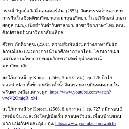
วรรณี วิบูลย์สวัสดิ์ แอนเดอร์สัน. (2553). วัฒนธรรมด้านอาหาร
การกินในเชิงคติชนวิทยาและมานุษยวิทยา. ใน อภิลักษณ์ เกษม
ผลกูล (บ.ก.). เปิดสำรับตำรับศาลายา. สาขาวิชาภาษาไทย คณะ
ศิลปศาสตร์ มหาวิทยาลัยมหิดล.
ศิริพร ภักดีผาสุข. (2561). ความสัมพันธ์ระหว่างภาษากับอัต
ลักษณ์และแนวทางการนำมาศึกษาภาษาไทย. โครงการเผย
แพร่ผลงานวิชาการ คณะอักษรศาสตร์ จุฬาลงกรณ์
มหาวิทยาลัย.
สะใภ้เกาหลี by Korean. (2566, 5 มกราคม). ep. 726 ปีกไก่
ทอดน้ำปลา ทั้งข้าวเหนียวทั้งน้ำจิ้มอร่อยครบกินหมดภายใน
พริบตา เหลือแต่กระดูก.
https://www.youtube.com/watch?
v=eV2OmjqR_xM
สะใภ้เกาหลี by Korean. (2566, 8 มกราคม). ep. 727 หมี่กรอบ 3
รสเข้มข้น กะละมังใหญ่เบ้อเริ่ม ครอบครัวและเพื่อนบ้านชอบ
มาก แบ่งกันคนละถุง 2 ถุง.
https://www.youtube.com/watch?