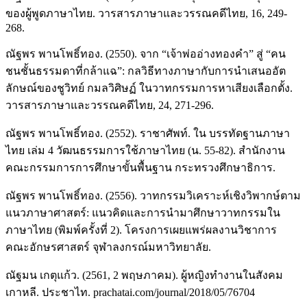
ของผู้พูดภาษาไทย. วารสารภาษาและวรรณคดีไทย, 16, 249-
268.
ณัฐพร พานโพธิ์ทอง. (2550). จาก “เจ้าพ่ออ่างทองคำ” สู่ “คน
ชนชั้นธรรมดาที่กล้าแฉ”: กลวิธีทางภาษากับการนำเสนออัต
ลักษณ์ของชูวิทย์ กมลวิศิษฏ์ ในวาทกรรมการหาเสียงเลือกตั้ง.
วารสารภาษาและวรรณคดีไทย, 24, 271-296.
ณัฐพร พานโพธิ์ทอง. (2552). ราชาศัพท์. ใน บรรทัดฐานภาษา
ไทย เล่ม 4 วัฒนธรรมการใช้ภาษาไทย (น. 55-82). สำนักงาน
คณะกรรมการการศึกษาขั้นพื้นฐาน กระทรวงศึกษาธิการ.
ณัฐพร พานโพธิ์ทอง. (2556). วาทกรรมวิเคราะห์เชิงวิพากษ์ตาม
แนวภาษาศาสตร์: แนวคิดและการนำมาศึกษาวาทกรรมใน
ภาษาไทย (พิมพ์ครั้งที่ 2). โครงการเผยแพร่ผลงานวิชาการ
คณะอักษรศาสตร์ จุฬาลงกรณ์มหาวิทยาลัย.
ณัฐมน เกตุแก้ว. (2561, 2 พฤษภาคม). ผู้หญิงทำงานในสังคม
เกาหลี. ประชาไท. prachatai.com/journal/2018/05/76704