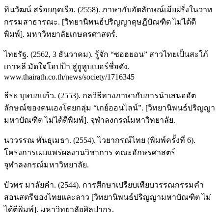
ทินวัฒน์ สร้อยกุดเรือ. (2558). ภาษากับอัตลักษณ์เมียฝรั่งในวาท
กรรมสาธารณะ. [วิทยานิพนธ์ปริญญาดุษฎีบัณฑิต ไม่ได้ตี
พิมพ์]. มหาวิทยาลัยเกษตรศาสตร์.
ไทยรัฐ. (2562, 3 ธันวาคม). รู้จัก “ซอฮยอน” สาวไทยเป็นสะใภ้
เกาหลี มัดใจโอปป้า สู่ยูทูบเบอร์ชื่อดัง.
www.thairath.co.th/news/society/1716345
ธีระ บุษบกแก้ว. (2553). กลวิธีทางภาษากับการนำเสนออัต
ลักษณ์ของตนเองโดยกลุ่ม “เกย์ออนไลน์”. [วิทยานิพนธ์ปริญญา
มหาบัณฑิต ไม่ได้ตีพิมพ์]. จุฬาลงกรณ์มหาวิทยาลัย.
นววรรณ พันธุเมธา. (2554). ไวยากรณ์ไทย (พิมพ์ครั้งที่ 6).
โครงการเผยแพร่ผลงานวิชาการ คณะอักษรศาสตร์
จุฬาลงกรณ์มหาวิทยาลัย.
บัวพร มาลัยคำ. (2544). การศึกษาเปรียบเทียบวรรณกรรมคำ
สอนสตรีของไทยและลาว [วิทยานิพนธ์ปริญญามหาบัณฑิต ไม่
ได้ตีพิมพ์]. มหาวิทยาลัยศิลปากร.