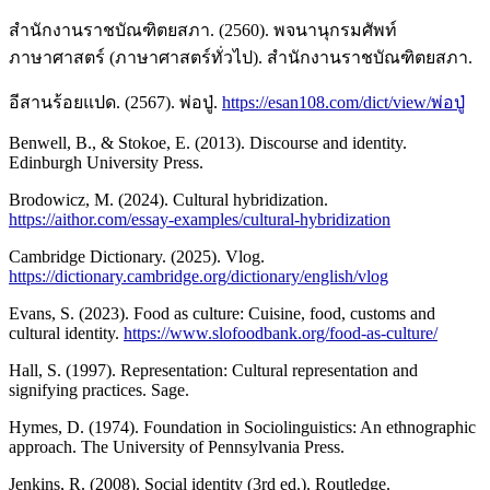
สำนักงานราชบัณฑิตยสภา. (2560). พจนานุกรมศัพท์
ภาษาศาสตร์ (ภาษาศาสตร์ทั่วไป). สำนักงานราชบัณฑิตยสภา.
อีสานร้อยแปด. (2567). พ่อปู่.
https://esan108.com/dict/view/พ่อปู่
Benwell, B., & Stokoe, E. (2013). Discourse and identity.
Edinburgh University Press.
Brodowicz, M. (2024). Cultural hybridization.
https://aithor.com/essay-examples/cultural-hybridization
Cambridge Dictionary. (2025). Vlog.
https://dictionary.cambridge.org/dictionary/english/vlog
Evans, S. (2023). Food as culture: Cuisine, food, customs and
cultural identity.
https://www.slofoodbank.org/food-as-culture/
Hall, S. (1997). Representation: Cultural representation and
signifying practices. Sage.
Hymes, D. (1974). Foundation in Sociolinguistics: An ethnographic
approach. The University of Pennsylvania Press.
Jenkins, R. (2008). Social identity (3rd ed.). Routledge.