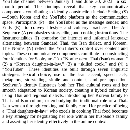
YouTube channel between January 1 and June 30, 2023—a six-
month period. The findings reveal that key communicative
components contributing to identity construction include Setting (S)
—South Korea and the YouTube platform as the communication
space; Participants (P)—the YouTuber as the message sender; and
Ends (E)—to convey lifestyle and culinary practices. The Act
Sequence (A) emphasizes storytelling and cooking instructions. The
Instrumentalities (I) comprise the internet and informal language
alternating between Standard Thai, the Isan dialect, and Korean.
The Norms (N) reflect the YouTuber’s control over content and
topics. These communicative components contribute to constructing
four identities for Seohyun: (1) a “Northeastern Thai (Isan) woman,”
(2) a “Korean daughter-in-law,” (3) a “skilled cook,” and (4) a
“YouTuber.” These identities are built through seven linguistic
strategies: lexical choice, use of the Isan accent, speech acts,
metaphors, storytelling, simile and contrast, and presupposition.
Seohyun’s identity illustrates both her Thai cultural roots and her
smooth adaptation to Korean society, creating a hybrid culture by
using Thai and regional dialects, introducing her Korean family to
Thai and Isan culture, or embodying the traditional role of a Thai-
Isan woman through cooking and family care. Her practice of being
a “Thai daughter-in-law” who excels in cooking Thai food becomes
a key strategy for negotiating her role within her husband’s family
and asserting her identity effectively in the online context.