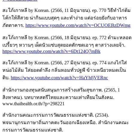
สะใภ้เกาหลี by Korean. (2566, 11 มิถุนายน). ep. 770 วิธีทำไก่ต้ม
โค้กให้สีสวย น่ากินแบบสุดๆ และทำง่าย แต่อร่อยยังกับอาหาร
ภัตตาคาร.
https://www.youtube.com/watch?v=OCUOEBzDWmg
สะใภ้เกาหลี by Korean. (2566, 18 มิถุนายน). ep. 772 ตำมะหลอด
เปรี้ยวๆ หวานๆ เผ็ดนัวแซ่บสุดยอดตักซดเอาๆ ตาสว่างเลยจ้า.
https://www.youtube.com/watch?v=6Dt124Q7mBk
สะใภ้เกาหลี by Korean. (2566, 27 มิถุนายน). ep. 774 แกงไก่ใส่
หน่อไม้ส้ม ใส่ยอดตำลึง กลิ่นหอมทั่วปฐพี ข้าวเหนียวหมดเป็น
ติบ.
https://www.youtube.com/watch?v=HaYhfjVERnc
สำนักงานกองทุนสนับสนุนการสร้างเสริมสุขภาพ. (2565, 1
สิงหาคม). บทบาทสตรีไทยและความเท่าเทียมในสังคม.
www.thaihealth.or.th/?p=298221
สำนักงานคณะกรรมการวัฒนธรรมแห่งชาติ. (2534).
พจนานุกรมภาษาถิ่นภาคตะวันออกเฉียงเหนือ. สำนักงานคณะ
กรรมการวัฒนธรรมแห่งชาติ.