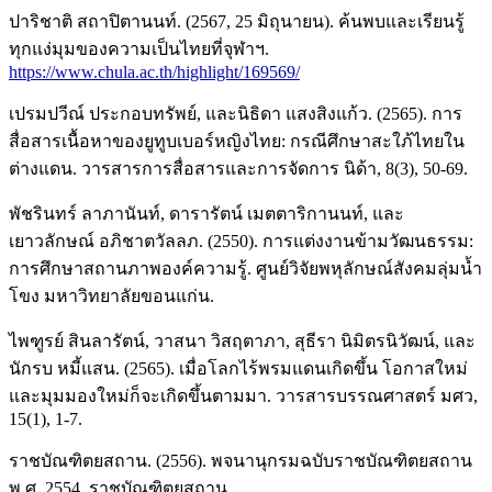
ปาริชาติ สถาปิตานนท์. (2567, 25 มิถุนายน). ค้นพบและเรียนรู้
ทุกแง่มุมของความเป็นไทยที่จุฬาฯ.
https://www.chula.ac.th/highlight/169569/
เปรมปวีณ์ ประกอบทรัพย์, และนิธิดา แสงสิงแก้ว. (2565). การ
สื่อสารเนื้อหาของยูทูบเบอร์หญิงไทย: กรณีศึกษาสะใภ้ไทยใน
ต่างแดน. วารสารการสื่อสารและการจัดการ นิด้า, 8(3), 50-69.
พัชรินทร์ ลาภานันท์, ดารารัตน์ เมตตาริกานนท์, และ
เยาวลักษณ์ อภิชาตวัลลภ. (2550). การแต่งงานข้ามวัฒนธรรม:
การศึกษาสถานภาพองค์ความรู้. ศูนย์วิจัยพหุลักษณ์สังคมลุ่มน้ำ
โขง มหาวิทยาลัยขอนแก่น.
ไพฑูรย์ สินลารัตน์, วาสนา วิสฤตาภา, สุธีรา นิมิตรนิวัฒน์, และ
นักรบ หมี้แสน. (2565). เมื่อโลกไร้พรมแดนเกิดขึ้น โอกาสใหม่
และมุมมองใหม่ก็จะเกิดขึ้นตามมา. วารสารบรรณศาสตร์ มศว,
15(1), 1-7.
ราชบัณฑิตยสถาน. (2556). พจนานุกรมฉบับราชบัณฑิตยสถาน
พ.ศ. 2554. ราชบัณฑิตยสถาน.