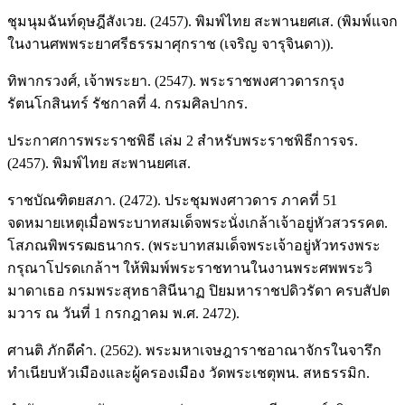
ชุมนุมฉันท์ดุษฎีสังเวย. (2457). พิมพ์ไทย สะพานยศเส. (พิมพ์แจก
ในงานศพพระยาศรีธรรมาศุกราช (เจริญ จารุจินดา)).
ทิพากรวงศ์, เจ้าพระยา. (2547). พระราชพงศาวดารกรุง
รัตนโกสินทร์ รัชกาลที่ 4. กรมศิลปากร.
ประกาศการพระราชพิธี เล่ม 2 สำหรับพระราชพิธีการจร.
(2457). พิมพ์ไทย สะพานยศเส.
ราชบัณฑิตยสภา. (2472). ประชุมพงศาวดาร ภาคที่ 51
จดหมายเหตุเมื่อพระบาทสมเด็จพระนั่งเกล้าเจ้าอยู่หัวสวรรคต.
โสภณพิพรรฒธนากร. (พระบาทสมเด็จพระเจ้าอยู่หัวทรงพระ
กรุณาโปรดเกล้าฯ ให้พิมพ์พระราชทานในงานพระศพพระวิ
มาดาเธอ กรมพระสุทธาสินีนาฏ ปิยมหาราชปดิวรัดา ครบสัปต
มวาร ณ วันที่ 1 กรกฎาคม พ.ศ. 2472).
ศานติ ภักดีคำ. (2562). พระมหาเจษฎาราชอาณาจักรในจารึก
ทำเนียบหัวเมืองและผู้ครองเมือง วัดพระเชตุพน. สหธรรมิก.