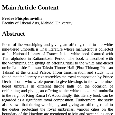
Main Article Content
Predee Phisphumvidhi
Faculty of Liberal Arts, Mahidol University
Abstract
Poem of the worshiping and giving an offering ritual to the white
nine-tiered umbrella is Thai literature whose manuscript is collected
at the National Library of France. It is a white book featured with
Thai alphabets in Rattanakosin Period. The book is inscribed with
the worshiping and giving an offering ritual to the white nine-tiered
umbrella inside Phaisan Taksin Throne Hall (Phra Thinang Phaisan
Taksin) at the Grand Palace. From transliteration and study, it is
found that the literary text resembles the royal composition by Prince
Dechadisorn, who wrote poems to give blessings to the white nine-
tiered umbrella in different throne halls on the occasion of
celebrating and giving an offering to the white nine-tiered umbrella
in the reign of King Rama IV. Accordingly, this literary book can be
regarded as a significant royal composition. Furthermore, the study
also shows that during worshiping and giving an offering ritual to
the deities protecting the royal umbrellas, various cities on the
boundary of the kingdom are mentioned to join and swear allegiance