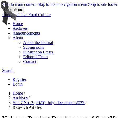
Skip to main content
Skip to main navigation menu
Skip to site footer
Open Menu
Journal of Thai Food Culture
Home
Archives
Announcements
About
About the Journal
Submissions
Publication Ethics
Editorial Team
Contact
Search
Register
Login
Home
/
Archives
/
Vol. 7 No. 2 (2025): July - December 2025
/
Research Articles