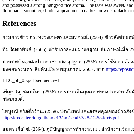
and possessed a strong Sangyod rice aroma. The taste was sweet, and 
flour had a smoother, shinier appearance, a darker brownish-black color,
References
กรมการข้าว กระทรวงเกษตรและสหกรณ์. (2564). ข้าวสังข์หยดพั
ทิม จินดาพันธ์. (2565). ตำรับกาละแมมาตรฐาน. สัมภาษณ์เมื่อ 25
ปานทิพย์ ผดุงศิลป์ และ เชาวลิต อุปฐาก. (2556). การใช้ข้าว
มงคลพระนคร. สืบค้นเมื่อ 9 พฤษภาคม 2565 , จาก
https://reposit
HEC_58_05.pdf?seq uence=1
เพ็ญขวัญ ชมปรีดา. (2556). การประเมินคุณภาพทางประสาทสัมผั
ผลิตภัณฑ์.
ไพบูรณ์ สวัสดิ์กว้าน. (2558). ประโยชน์และสรรพคุณของข้าวสั
http://kmcenter.rid.go.th/kmc13/km/send57/28-12-58-km6.pdf
สมพร เกื้อไข่. (2564). ภูมิปัญญาการทำกะละแม. สำนักงานวัฒนธร