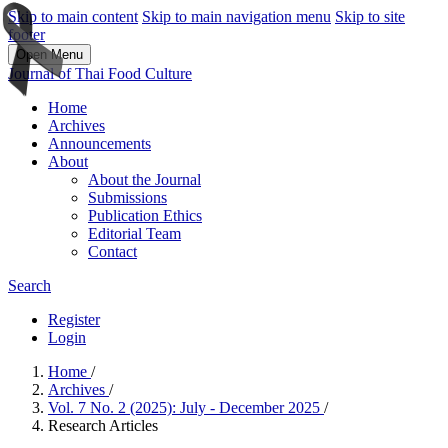
Skip to main content
Skip to main navigation menu
Skip to site
footer
Open Menu
Journal of Thai Food Culture
Home
Archives
Announcements
About
About the Journal
Submissions
Publication Ethics
Editorial Team
Contact
Search
Register
Login
Home
/
Archives
/
Vol. 7 No. 2 (2025): July - December 2025
/
Research Articles