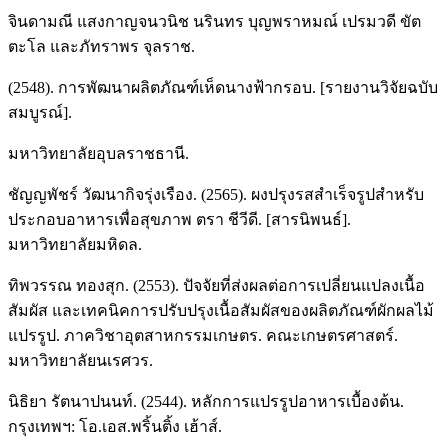
จินดามณี แสงกาญจนวนิช นรินทร บุญพราหมณ์ เปรมวดี ขัต
ตะโล และภัทราพร จุลราช.
(2548). การพัฒนาผลิตภัณฑ์เห็ดนางฟ้ากรอบ. [รายงานวิจัยฉบับ
สมบูรณ์].
มหาวิทยาลัยอุบลราชธานี.
ชัญญพัชร์ วัฒนากิจรุ่งเรือง. (2565). ผงปรุงรสสำเร็จรูปสำหรับ
ประกอบอาหารเพื่อสุขภาพ ตรา ชีวีดี. [สารนิพนธ์].
มหาวิทยาลัยมหิดล.
ทิพวรรณ ทองสุก. (2553). ปัจจัยที่ส่งผลต่อการเปลี่ยนแปลงเนื้อ
สัมผัส และเทคนิคการปรับปรุงเนื้อสัมผัสของผลิตภัณฑ์ผักผลไม้
แปรรูป. ภาควิชาอุตสาหกรรมเกษตร. คณะเกษตรศาสตร์.
มหาวิทยาลัยนเรศวร.
นิธิยา รัตนาปนนท์. (2544). หลักการแปรรูปอาหารเบื้องต้น.
กรุงเทพฯ: โอ.เอส.พริ้นติ้ง เฮ้าส์.