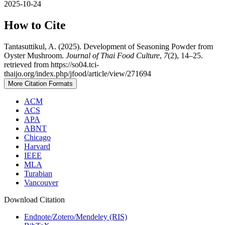
2025-10-24
How to Cite
Tantasuttikul, A. (2025). Development of Seasoning Powder from
Oyster Mushroom.
Journal of Thai Food Culture
,
7
(2), 14–25.
retrieved from https://so04.tci-
thaijo.org/index.php/jfood/article/view/271694
More Citation Formats
ACM
ACS
APA
ABNT
Chicago
Harvard
IEEE
MLA
Turabian
Vancouver
Download Citation
Endnote/Zotero/Mendeley (RIS)