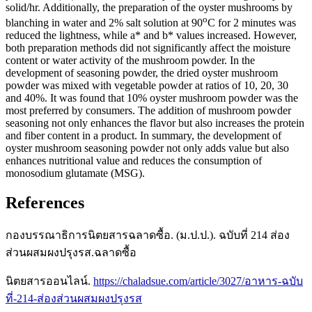
solid/hr. Additionally, the preparation of the oyster mushrooms by
o
blanching in water and 2% salt solution at 90
C for 2 minutes was
reduced the lightness, while a* and b* values increased. However,
both preparation methods did not significantly affect the moisture
content or water activity of the mushroom powder. In the
development of seasoning powder, the dried oyster mushroom
powder was mixed with vegetable powder at ratios of 10, 20, 30
and 40%. It was found that 10% oyster mushroom powder was the
most preferred by consumers. The addition of mushroom powder
seasoning not only enhances the flavor but also increases the protein
and fiber content in a product. In summary, the development of
oyster mushroom seasoning powder not only adds value but also
enhances nutritional value and reduces the consumption of
monosodium glutamate (MSG).
References
กองบรรณาธิการนิตยสารฉลาดซื้อ. (ม.ป.ป.). ฉบับที่ 214 ส่อง
ส่วนผสมผงปรุงรส.ฉลาดซื้อ
นิตยสารออนไลน์.
https://chaladsue.com/article/3027/อาหาร-ฉบับ
ที่-214-ส่องส่วนผสมผงปรุงรส