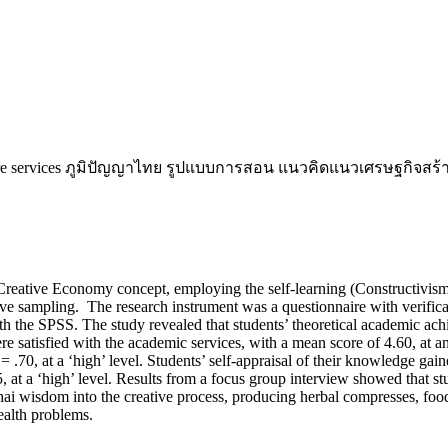
thcare services ภูมิปัญญาไทย รูปแบบการสอน แนวคิดแนวเศรษฐกิจสร
Creative Economy concept, employing the self-learning (Constructivism)
ve sampling. The research instrument was a questionnaire with verificat
h the SPSS. The study revealed that students’ theoretical academic achi
were satisfied with the academic services, with a mean score of 4.60, at 
.70, at a ‘high’ level. Students’ self-appraisal of their knowledge g
, at a ‘high’ level. Results from a focus group interview showed that st
 wisdom into the creative process, producing herbal compresses, food, a
ealth problems.