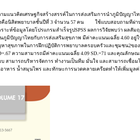
ตามแนวคิดเศรษฐกิจสร้างสรรค์ในการส่งเสริมการนำภูมิปัญญาไทยไ
ะจงคือนิสิตพยาบาลชั้นปีที่ 3 จำนวน 57 คน ใช้แบบสอบถามทีผ่านก
 การวิเคราะห์ข้อมูลโดยโปรแกรมสำเร็จรูปSPSS ผลการวิจัยพบว่า ผล
ภูมิปัญญาไทยกับการส่งเสริมสุขภาพ มีค่าคะแนนเฉลี่ย 4.60 อยู่
าสุขภาพในการฝึกปฏิบัติการพยาบาลครอบครัวและชุมชน2ของนิสิตพ
SD=.67 ความสามารถมีค่าคะแนนเฉลี่ย 4.09 SD.=71 และคุณลักษณะ
ผิดชอบ สามารถบริหารจัดการ ทำงานเป็นทีม มั่นใจ และสามารถเชื
าหาร น้ำสมุนไพร และทักษะการนวดคลายเครียดทำให้เพิ่มมูลค่