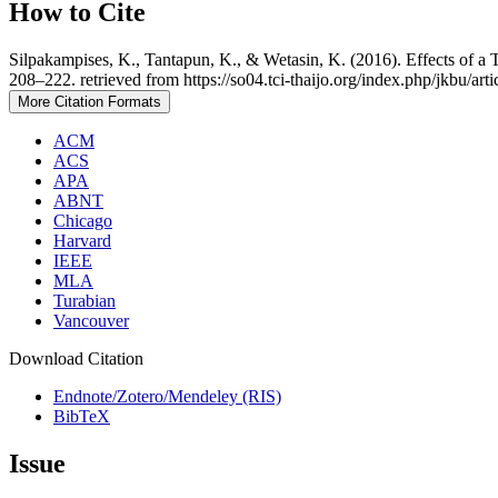
How to Cite
Silpakampises, K., Tantapun, K., & Wetasin, K. (2016). Effects of 
208–222. retrieved from https://so04.tci-thaijo.org/index.php/jkbu/art
More Citation Formats
ACM
ACS
APA
ABNT
Chicago
Harvard
IEEE
MLA
Turabian
Vancouver
Download Citation
Endnote/Zotero/Mendeley (RIS)
BibTeX
Issue