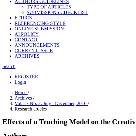
AUTHORS GUIDELINES
TYPE OF ARTICLES
SUBMISSIONS CHECKLIST
ETHICS
REFERENCING STYLE
ONLINE SUBMISSION
AI POLICY
CONTACT
ANNOUNCEMENTS
CURRENT ISSUE
ARCHIVES
Search
REGISTER
Login
Home
/
Archives
/
Vol. 17 No. 2: July - December, 2016
/
Research articles
Effects of a Teaching Model on the Creat
Authors