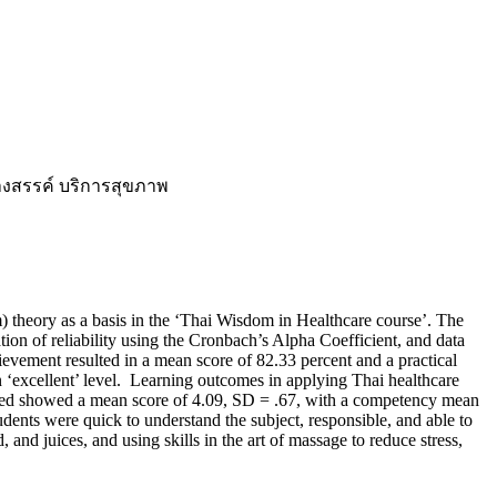
้างสรรค์ บริการสุขภาพ
 theory as a basis in the ‘Thai Wisdom in Healthcare course’. The
ion of reliability using the Cronbach’s Alpha Coefficient, and data
evement resulted in a mean score of 82.33 percent and a practical
an ‘excellent’ level. Learning outcomes in applying Thai healthcare
ained showed a mean score of 4.09, SD = .67, with a competency mean
udents were quick to understand the subject, responsible, and able to
nd juices, and using skills in the art of massage to reduce stress,