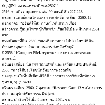
บัญญัติป่าสงวนแห่งชาติ พ.ศ.2507.”
2516. ราชกิจจานุเบกษา, เล่ม 90 ตอนที่ 81: 227-228.
กรมการแพทย์แผนไทยและการแพทย์ทางเลือก. 2560, 12
กรกฎาคม. “อธิบดีให้สัมภาษณ์เวทีเสวนา เรื่อง
สร้างความรู้สมุนไพรหญ้ารีแพร์.” เรียกใช้เมื่อ 9 มีนาคม 2561;
จาก
.
กรมพัฒนาที่ดิน. 2560. “แผนที่สภาพการใช้ประโยชน์ที่ดิน
ตำบลทุ่งลุยลาย อำเภอคอนสาร จังหวัดชัยภูมิ
ปี 2558.” [Computer File]. กรุงเทพฯ: กระทรวงเกษตรและ
สหกรณ์.
กวินธร เสถียร, นิสาพร วัฒนศัพท์ และ เสวียน เปรมประสิทธิ์.
2555. “การใช้ประโยชน์ทรัพยากรพรรณพืช
ของชุมชนในพื้นที่เขื่อนสิริกิติ์.” วารสารการวิจัยเพื่อพัฒนา
ชุมชน, 5(1): 74-90.
กวินธร เสถียร. 2560, 7 ตุลาคม. “Research Gate: 13 ชุดโครงการ
กับงานอนุรักษ์พันธุกรรมพืช (อพ-
สธ.มน.).” เรียกใช้เมื่อ 9 มกราคม 2561; จาก
.