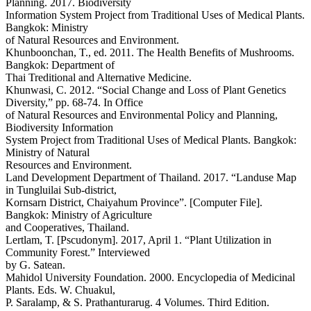
Planning. 2017. Biodiversity
Information System Project from Traditional Uses of Medical Plants.
Bangkok: Ministry
of Natural Resources and Environment.
Khunboonchan, T., ed. 2011. The Health Benefits of Mushrooms.
Bangkok: Department of
Thai Treditional and Alternative Medicine.
Khunwasi, C. 2012. “Social Change and Loss of Plant Genetics
Diversity,” pp. 68-74. In Office
of Natural Resources and Environmental Policy and Planning,
Biodiversity Information
System Project from Traditional Uses of Medical Plants. Bangkok:
Ministry of Natural
Resources and Environment.
Land Development Department of Thailand. 2017. “Landuse Map
in Tungluilai Sub-district,
Kornsarn District, Chaiyahum Province”. [Computer File].
Bangkok: Ministry of Agriculture
and Cooperatives, Thailand.
Lertlam, T. [Pscudonym]. 2017, April 1. “Plant Utilization in
Community Forest.” Interviewed
by G. Satean.
Mahidol University Foundation. 2000. Encyclopedia of Medicinal
Plants. Eds. W. Chuakul,
P. Saralamp, & S. Prathanturarug. 4 Volumes. Third Edition.