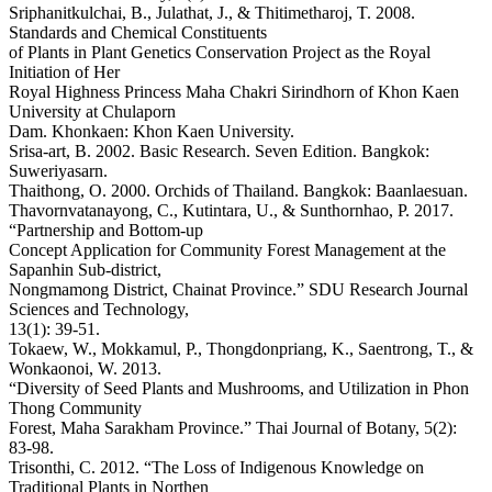
Sriphanitkulchai, B., Julathat, J., & Thitimetharoj, T. 2008.
Standards and Chemical Constituents
of Plants in Plant Genetics Conservation Project as the Royal
Initiation of Her
Royal Highness Princess Maha Chakri Sirindhorn of Khon Kaen
University at Chulaporn
Dam. Khonkaen: Khon Kaen University.
Srisa-art, B. 2002. Basic Research. Seven Edition. Bangkok:
Suweriyasarn.
Thaithong, O. 2000. Orchids of Thailand. Bangkok: Baanlaesuan.
Thavornvatanayong, C., Kutintara, U., & Sunthornhao, P. 2017.
“Partnership and Bottom-up
Concept Application for Community Forest Management at the
Sapanhin Sub-district,
Nongmamong District, Chainat Province.” SDU Research Journal
Sciences and Technology,
13(1): 39-51.
Tokaew, W., Mokkamul, P., Thongdonpriang, K., Saentrong, T., &
Wonkaonoi, W. 2013.
“Diversity of Seed Plants and Mushrooms, and Utilization in Phon
Thong Community
Forest, Maha Sarakham Province.” Thai Journal of Botany, 5(2):
83-98.
Trisonthi, C. 2012. “The Loss of Indigenous Knowledge on
Traditional Plants in Northen