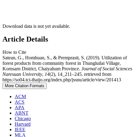
Download data is not yet available.
Article Details
How to Cite
Satean, G., Homhuan, S., & Premprasit, S. (2019). Utilization of
forest products from community forest in Thungluilai Village,
Kornsarn District, Chaiyahum Province.
Journal of Social Sciences
Naresuan University
,
14
(2), 14_211–245. retrieved from
https://so04.tci-thaijo.org/index.php/jssnu/article/view/201413
More Citation Formats
ACM
ACS
APA
ABNT
Chicago
Harvard
IEEE
MLA