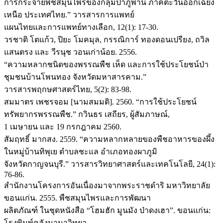
การกระจายพืชสมุนไพรของกลุ่มป่าภูพาน ภาคตะวันออกเฉียง
เหนือ ประเทศไทย.” วารสารการแพทย์
แผนไทยและการแพทย์ทางเลือก, 12(1): 17-30.
วรชาติ โตแก้ว, ปิยะ โมคมุล, กรรณิการ์ ทองดอนเปรียง, ถวิล
แสนตรง และ วีรนุช วอนเก่าน้อย. 2556.
“ความหลากชนิดของพรรณพืช เห็ด และการใช้ประโยชน์ป่า
ชุมชนบ้านโพนทอง จังหวัดมหาสารคาม.”
วารสารพฤกษศาสตร์ไทย, 5(2): 83-98.
สมมาตร เพชรจอม [นามสมมติ]. 2560. “การใช้ประโยชน์
ทรัพยากรพรรณพืช.” กวินธร เสถียร, ผู้สัมภาษณ์,
1 เมษายน และ 19 กรกฎาคม 2560.
สัมฤทธิ์ มากสง. 2559. “ความหลากหลายของพืชอาหารของผึ้ง
ในหมู่บ้านทิพุเย ตำบลชะแล อำเภอทองผาภูมิ
จังหวัดกาญจนบุรี.” วารสารวิทยาศาสตร์และเทคโนโลยี, 24(1):
76-86.
สำนักงานโครงการอันเนื่องมาจากพระราชดำริ มหาวิทยาลัย
ขอนแก่น. 2555. พืชสมุนไพรและการพัฒนา
ผลิตภัณฑ์ ในชุดหนังสือ “โฮมฮัก มูนมัง ป่าดงเฮา”. ขอนแก่น:
โรงพิมพ์คลังนานาวิทยา.