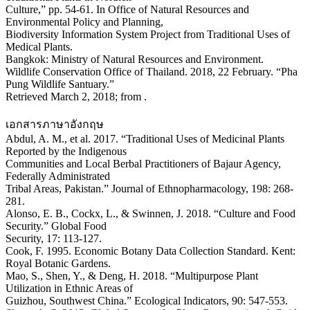
Culture,” pp. 54-61. In Office of Natural Resources and
Environmental Policy and Planning,
Biodiversity Information System Project from Traditional Uses of
Medical Plants.
Bangkok: Ministry of Natural Resources and Environment.
Wildlife Conservation Office of Thailand. 2018, 22 February. “Pha
Pung Wildlife Santuary.”
Retrieved March 2, 2018; from
.
เอกสารภาษาอังกฤษ
Abdul, A. M., et al. 2017. “Traditional Uses of Medicinal Plants
Reported by the Indigenous
Communities and Local Berbal Practitioners of Bajaur Agency,
Federally Administrated
Tribal Areas, Pakistan.” Journal of Ethnopharmacology, 198: 268-
281.
Alonso, E. B., Cockx, L., & Swinnen, J. 2018. “Culture and Food
Security.” Global Food
Security, 17: 113-127.
Cook, F. 1995. Economic Botany Data Collection Standard. Kent:
Royal Botanic Gardens.
Mao, S., Shen, Y., & Deng, H. 2018. “Multipurpose Plant
Utilization in Ethnic Areas of
Guizhou, Southwest China.” Ecological Indicators, 90: 547-553.