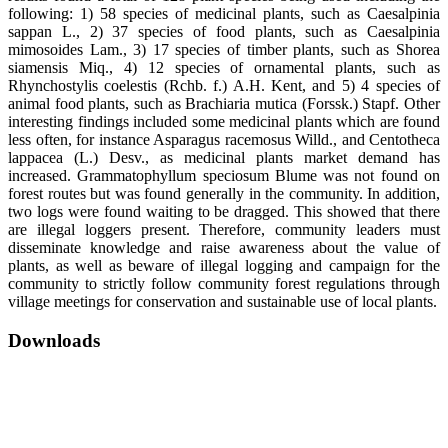
following: 1) 58 species of medicinal plants, such as Caesalpinia
sappan L., 2) 37 species of food plants, such as Caesalpinia
mimosoides Lam., 3) 17 species of timber plants, such as Shorea
siamensis Miq., 4) 12 species of ornamental plants, such as
Rhynchostylis coelestis (Rchb. f.) A.H. Kent, and 5) 4 species of
animal food plants, such as Brachiaria mutica (Forssk.) Stapf. Other
interesting findings included some medicinal plants which are found
less often, for instance Asparagus racemosus Willd., and Centotheca
lappacea (L.) Desv., as medicinal plants market demand has
increased. Grammatophyllum speciosum Blume was not found on
forest routes but was found generally in the community. In addition,
two logs were found waiting to be dragged. This showed that there
are illegal loggers present. Therefore, community leaders must
disseminate knowledge and raise awareness about the value of
plants, as well as beware of illegal logging and campaign for the
community to strictly follow community forest regulations through
village meetings for conservation and sustainable use of local plants.
Downloads