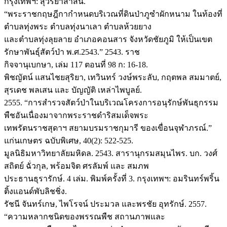
กรุงเทพฯ: สุวีริยาสาส์น.
“พระราชกฤษฎีกากำหนดบริเวณที่ดินป่าภูซำผักหนาม ในท้องที่
ตำบลทุ่งพระ ตำบลทุ่งนาเลา ตำบลห้วยยาง
และตำบลทุ่งลุยลาย อำเภอคอนสาร จังหวัดชัยภูมิ ให้เป็นเขต
รักษาพันธุ์สัตว์ป่า พ.ศ.2543.” 2543. ราช
กิจจานุเบกษา, เล่ม 117 ตอนที่ 98 ก: 16-18.
พิชญัตน์ แสนไชยสุริยา, เทวินทร์ วงษ์พระลับ, กฤตพล สมมาตย์,
สุรเดช พลเสน และ บัญญัติ เหล่าไพบูลย์.
2555. “การสำรวจสัตว์ป่าในบริเวณโครงการอนุรักษ์พันธุกรรม
พืชอันเนื่องมาจากพระราชดำริสมเด็จพระ
เทพรัตนราชสุดาฯ สยามบรมราชกุมารี ของเขื่อนจุฬาภรณ์.”
แก่นเกษตร ฉบับพิเศษ, 40(2): 522-525.
มูลนิธิมหาวิทยาลัยมหิดล. 2543. สารานุกรมสมุนไพร. บก. วงศ์
สถิตย์ ฉั่วกุล, พร้อมจิต ศรลัมพ์ และ สมภพ
ประธานธุรารักษ์. 4 เล่ม. พิมพ์ครั้งที่ 3. กรุงเทพฯ: อมรินทร์พริ้น
ติ้งแอนด์พับลิชชิ่ง.
รัชนี จันทร์เกษ, ไพโรจน์ ประมวล และพรชัย อุทรักษ์. 2557.
“ความหลากชนิดของพรรณพืช สถานภาพและ