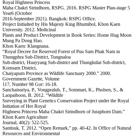
Royal Highness Princess
Maha Chakri Sirindhorn, RSPG. 2016. RSPG Master Plan-stage 5
Year6 (October
2016-September 2021). Bangkok: RSPG Office.
Project Initialted by His Majesty King Bhumibol, Khon Kaen
University. 2012. Medicinal
Plants and Product Development in Book Series: Home Hug Moon
Mung Pa Dong Hao.
Khon Kaen: Klangnana.
“Royal Decree for Reserved Forest of Puu Sam Phak Nam in
Thungphra Sub-District, Tungnaloa
Sub-district, Huayyang Sub-district and Thungluilai Sub-district,
Kornsarn District,
Chaiyapum Province as Wildlife Sanctuary 2000.” 2000.
Government Gazette, Volume
117, Number 98 Gor: 16-18.
Sanchaisuriya, P., Vongpralub, T., Sommart, K., Pholsen, S., &
Laopaiboon, B. 2012. “Wildlife
Surveying in Plant Genetics Conservation Project under the Royal
Initiation of Her Royal
Highness Princess Maha Chakri Sirindhorn of Juraphorn Dam.”
Khon Kaen Agriculture
Journal, 40(2): 522-525.
Santisuk, T. 2012. “Open Remark,” pp. 40-42. In Office of Natural
Resources and Environmental