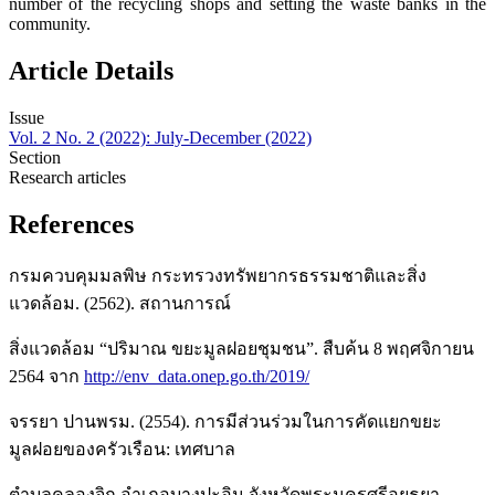
number of the recycling shops and setting the waste banks in the
community.
Article Details
Issue
Vol. 2 No. 2 (2022): July-December (2022)
Section
Research articles
References
กรมควบคุมมลพิษ กระทรวงทรัพยากรธรรมชาติและสิ่ง
แวดล้อม. (2562). สถานการณ์
สิ่งแวดล้อม “ปริมาณ ขยะมูลฝอยชุมชน”. สืบค้น 8 พฤศจิกายน
2564 จาก
http://env_data.onep.go.th/2019/
จรรยา ปานพรม. (2554). การมีส่วนร่วมในการคัดแยกขยะ
มูลฝอยของครัวเรือน: เทศบาล
ตำบลคลองจิก อำเภอบางปะอิน จังหวัดพระนครศรีอยุธยา.