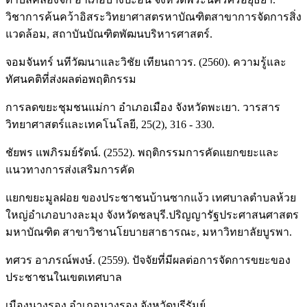
วิชาการค้นคว้าอิสระวิทยาศาสตรหาบัณฑิตสาขาการจัดการสิ่ง
แวดล้อม, สถาบันบัณฑิตพัฒนบริหารศาสตร์.
จอมจันทร์ นทีวัฒนาและวิชัย เทียนถาวร. (2560). ความรู้และ
ทัศนคติที่ส่งผลต่อพฤติกรรม
การลดขยะชุมชนแม่กา อำเภอเมือง จังหวัดพะเยา. วารสาร
วิทยาศาสตร์และเทคโนโลยี, 25(2), 316 - 330.
ชัยพร แพภิรมย์รัตน์. (2552). พฤติกรรมการคัดแยกขยะและ
แนวทางการส่งเสริมการคัด
แยกขยะมูลฝอย ของประชาชนบ้านซากแง้ว เทศบาลตำบลห้วย
ใหญ่อำเภอบางละมุง จังหวัดชลบุรี.ปริญญารัฐประศาสนศาสตร
มหาบัณฑิต สาขาวิชานโยบายสาธารณะ, มหาวิทยาลัยบูรพา.
ทศวร อาภรณ์พงษ์. (2559). ปัจจัยที่มีผลต่อการจัดการขยะของ
ประชาชนในเขตเทศบาล
เมืองนางรอง อำเภอนางรอง จังหวัดบุรีรัมย์.