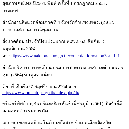
สุขภาพคนไทย ปี2564. พิมพ์ ครั้งที่ 1 กรกฎาคม 2563 :
กรุงเทพฯ.
สำนักงานสิ่งแวดล้อมภาคที่ 4 จังหวัดกำแพงเพชร. (2562).
รายงานสถานการณ์คุณภาพ
สิ่งแวดล้อม ประจำปีงบประมาณ พ.ศ. 2562. สืบค้น 15
พฤศจิกายน 2564
จาก
https://www.nakhonchum.go.th/content/information?catid=1
สำนักบริหารการทะเบียน กรมการปกครอง เทศบาลตำบลนคร
ชุม. (2564).ข้อมูลทำเนียบ
ท้องที่. สืบค้น27 พฤศจิกายน 2564 จาก
https://www.bora.dopa.go.th/index.php/th/
ศรินทร์ทิพย์ บุญจันทร์และจักรพันธ์ เพ็ชรภูมิ. (2561). ปัจจัยที่มี
ผลต่อพฤติกรรมการคัด
แยกขยะของแม่บ้าน ในตำบลบึงพระ อำเภอเมืองจังหวัด