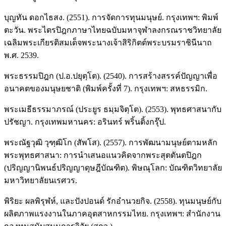
บุญทัน ดอกไธสง. (2551). การจัดการทุนมนุษย์. กรุงเทพฯ: พิมพ์
ตะวัน. พระไตรปิฎกภาษาไทยฉบับมหาจุฬาลงกรณราชวิทยาลัย
เฉลิมพระเกียรติสมเด็จพระนางเจ้าสิริกิตต์พระบรมราชินีนาถ
พ.ศ. 2539.
พระธรรมปิฎก (ป.อ.ปยุตฺโต). (2540). การสร้างสรรค์ปัญญาเพื่อ
อนาคตของมนุษยชาติ (พิมพ์ครั้งที่ 7). กรุงเทพฯ: สหธรรมิก.
พระเมธีธรรมาภรณ์ (ประยูร ธมฺมจิตฺโต). (2553). พุทธศาสนากับ
ปรัชญา. กรุงเทพมหานคร: อรินทร์ พริ้นติ้งกรุ๊ป.
พระณัฐวุฒิ วุฑฺฒิโก (สัพโส). (2557). การพัฒนามนุษย์ตามหลัก
พระพุทธศาสนา: การนำเสนอแนวคิดจากพระสุตตันตปิฎก
(ปริญญานิพนธ์ปริญญาดุษฎีบัณฑิต). พิษณุโลก: บัณฑิตวิทยาลัย
มหาวิทยาลัยนเรศวร.
พิริยะ ผลพิรุฬห์, และปังปอนด์ รักอำนวยกิจ. (2558). ทุนมนุษย์กับ
ผลิตภาพแรงงานในภาคอุตสาหกรรมไทย. กรุงเทพฯ: สำนักงาน