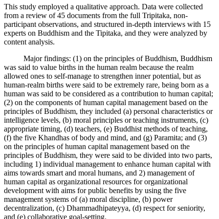
This study employed a qualitative approach. Data were collected
from a review of 45 documents from the full Tripitaka, non-
participant observations, and structured in-depth interviews with 15
experts on Buddhism and the Tipitaka, and they were analyzed by
content analysis.
Major findings: (1) on the principles of Buddhism, Buddhism
was said to value births in the human realm because the realm
allowed ones to self-manage to strengthen inner potential, but as
human-realm births were said to be extremely rare, being born as a
human was said to be considered as a contribution to human capital;
(2) on the components of human capital management based on the
principles of Buddhism, they included (a) personal characteristics or
intelligence levels, (b) moral principles or teaching instruments, (c)
appropriate timing, (d) teachers, (e) Buddhist methods of teaching,
(f) the five Khandhas of body and mind, and (g) Paramita; and (3)
on the principles of human capital management based on the
principles of Buddhism, they were said to be divided into two parts,
including 1) individual management to enhance human capital with
aims towards smart and moral humans, and 2) management of
human capital as organizational resources for organizational
development with aims for public benefits by using the five
management systems of (a) moral discipline, (b) power
decentralization, (c) Dhammadhipateyya, (d) respect for seniority,
and (e) collaborative goal-setting.