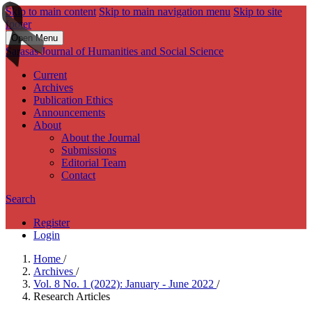
Skip to main content
Skip to main navigation menu
Skip to site
footer
Open Menu
Sarasas Journal of Humanities and Social Science
Current
Archives
Publication Ethics
Announcements
About
About the Journal
Submissions
Editorial Team
Contact
Search
Register
Login
Home
/
Archives
/
Vol. 8 No. 1 (2022): January - June 2022
/
Research Articles