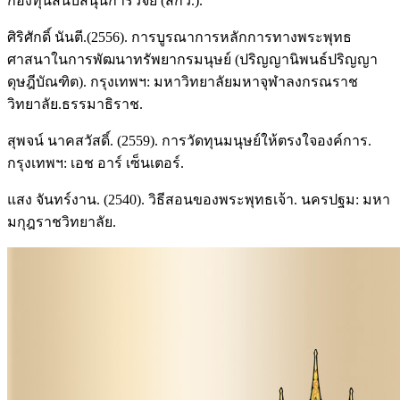
กองทุนสนับสนุนการวิจัย (สกว.).
ศิริศักดิ์ นันตี.(2556). การบูรณาการหลักการทางพระพุทธ
ศาสนาในการพัฒนาทรัพยากรมนุษย์ (ปริญญานิพนธ์ปริญญา
ดุษฎีบัณฑิต). กรุงเทพฯ: มหาวิทยาลัยมหาจุฬาลงกรณราช
วิทยาลัย.ธรรมาธิราช.
สุพจน์ นาคสวัสดิ์. (2559). การวัดทุนมนุษย์ให้ตรงใจองค์การ.
กรุงเทพฯ: เอช อาร์ เซ็นเตอร์.
แสง จันทร์งาน. (2540). วิธีสอนของพระพุทธเจ้า. นครปฐม: มหา
มกุฎราชวิทยาลัย.