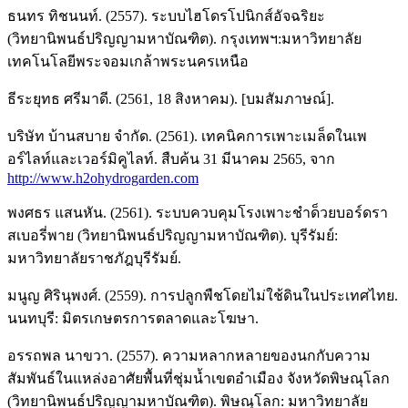
ธนทร ทิชนนท์. (2557). ระบบไฮโดรโปนิกส์อัจฉริยะ
(วิทยานิพนธ์ปริญญามหาบัณฑิต). กรุงเทพฯ:มหาวิทยาลัย
เทคโนโลยีพระจอมเกล้าพระนครเหนือ
ธีระยุทธ ศรีมาดี. (2561, 18 สิงหาคม). [บมสัมภาษณ์].
บริษัท บ้านสบาย จำกัด. (2561). เทคนิคการเพาะเมล็ดในเพ
อร์ไลท์และเวอร์มิคูไลท์. สืบค้น 31 มีนาคม 2565, จาก
http://www.h2ohydrogarden.com
พงศธร แสนหัน. (2561). ระบบควบคุมโรงเพาะชำด็วยบอร์ดรา
สเบอรี่พาย (วิทยานิพนธ์ปริญญามหาบัณฑิต). บุรีรัมย์:
มหาวิทยาลัยราชภัฎบุรีรัมย์.
มนูญ ศิรินุพงศ์. (2559). การปลูกพืชโดยไม่ใช้ดินในประเทศไทย.
นนทบุรี: มิตรเกษตรการตลาดและโฆษา.
อรรถพล นาขวา. (2557). ความหลากหลายของนกกับความ
สัมพันธ์ในแหล่งอาศัยพื้นที่ชุ่มน้ำเขตอำเมือง จังหวัดพิษณุโลก
(วิทยานิพนธ์ปริญญามหาบัณฑิต). พิษณุโลก: มหาวิทยาลัย