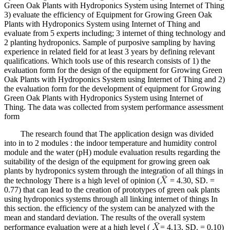
Green Oak Plants with Hydroponics System using Internet of Thing
3) evaluate the efficiency of Equipment for Growing Green Oak
Plants with Hydroponics System using Internet of Thing and
evaluate from 5 experts including; 3 internet of thing technology and
2 planting hydroponics. Sample of purposive sampling by having
experience in related field for at least 3 years by defining relevant
qualifications. Which tools use of this research consists of 1) the
evaluation form for the design of the equipment for Growing Green
Oak Plants with Hydroponics System using Internet of Thing and 2)
the evaluation form for the development of equipment for Growing
Green Oak Plants with Hydroponics System using Internet of
Thing. The data was collected from system performance assessment
form
The research found that The application design was divided
into in to 2 modules : the indoor temperature and humidity control
module and the water (pH) module evaluation results regarding the
suitability of the design of the equipment for growing green oak
plants by hydroponics system through the integration of all things in
the technology There is a high level of opinion (
= 4.30, SD. =
0.77) that can lead to the creation of prototypes of green oak plants
using hydroponics systems through all linking internet of things In
this section. the efficiency of the system can be analyzed with the
mean and standard deviation. The results of the overall system
performance evaluation were at a high level (
= 4.13, SD. = 0.10)