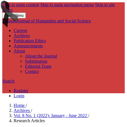
Skip to main content
Skip to main navigation menu
Skip to site
footer
Open Menu
Sarasas Journal of Humanities and Social Science
Current
Archives
Publication Ethics
Announcements
About
About the Journal
Submissions
Editorial Team
Contact
Search
Register
Login
Home
/
Archives
/
Vol. 8 No. 1 (2022): January - June 2022
/
Research Articles