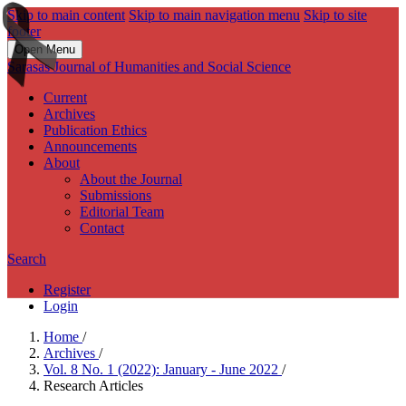
Skip to main content
Skip to main navigation menu
Skip to site
footer
Open Menu
Sarasas Journal of Humanities and Social Science
Current
Archives
Publication Ethics
Announcements
About
About the Journal
Submissions
Editorial Team
Contact
Search
Register
Login
Home
/
Archives
/
Vol. 8 No. 1 (2022): January - June 2022
/
Research Articles