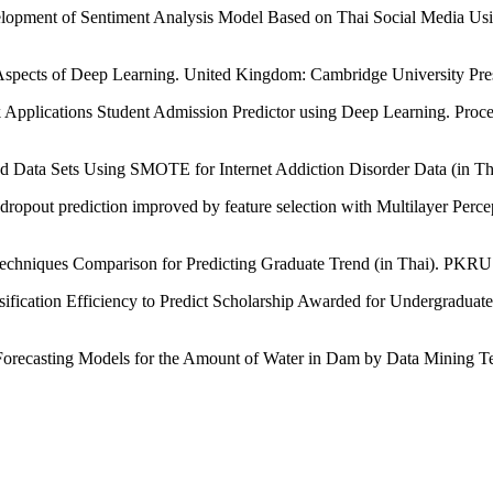
evelopment of Sentiment Analysis Model Based on Thai Social Media U
 Aspects of Deep Learning. United Kingdom: Cambridge University Pre
Applications Student Admission Predictor using Deep Learning. Proce
d Data Sets Using SMOTE for Internet Addiction Disorder Data (in Tha
t dropout prediction improved by feature selection with Multilayer Perc
 Techniques Comparison for Predicting Graduate Trend (in Thai). PKRU 
fication Efficiency to Predict Scholarship Awarded for Undergraduate
 Forecasting Models for the Amount of Water in Dam by Data Mining T