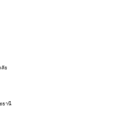
าลัย
ชธานี