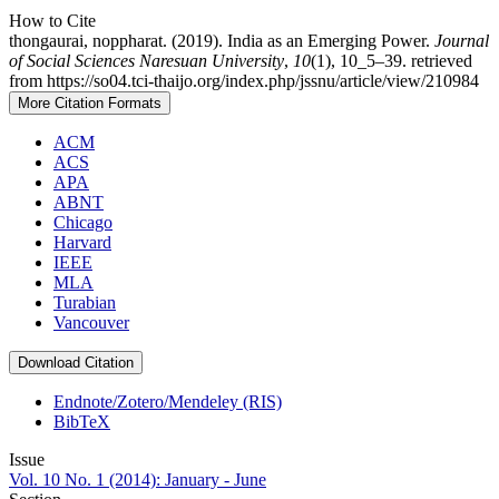
How to Cite
thongaurai, noppharat. (2019). India as an Emerging Power.
Journal
of Social Sciences Naresuan University
,
10
(1), 10_5–39. retrieved
from https://so04.tci-thaijo.org/index.php/jssnu/article/view/210984
More Citation Formats
ACM
ACS
APA
ABNT
Chicago
Harvard
IEEE
MLA
Turabian
Vancouver
Download Citation
Endnote/Zotero/Mendeley (RIS)
BibTeX
Issue
Vol. 10 No. 1 (2014): January - June